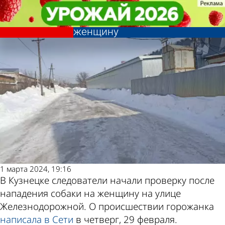
Происшествия
Происшествия
В Кузнецке начали проверку
В Кузнецке начали проверку
Другие новости
Погода и курсы
после нападения собаки на
после нападения собаки на
женщину
женщину
по теме
валют в Пензе
1 марта 2024, 19:16
В Кузнецке следователи начали проверку после
нападения собаки на женщину на улице
Железнодорожной. О происшествии горожанка
написала
в
Сети
в четверг, 29 февраля.