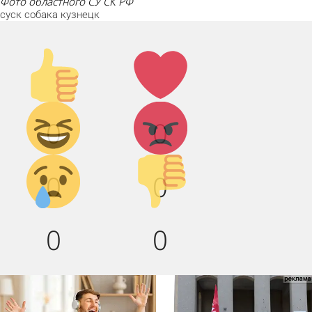
фото областного СУ СК РФ
суск
собака
кузнецк
Палец
Лайк!
вверх!
Дикий
Агрессия!
0
0
смех!
Грусть :(
Палец
0
0
вниз!
0
0