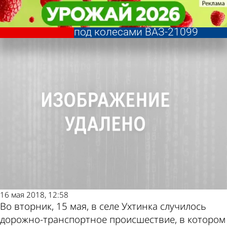
Происшествия
Происшествия
В Ухтинке 73-летняя
В Ухтинке 73-летняя
Другие новости по
Погода и курсы
велосипедистка оказалась
велосипедистка оказалась
под колесами ВАЗ-21099
под колесами ВАЗ-21099
теме
валют в Пензе
16 мая 2018, 12:58
Во вторник, 15 мая, в селе Ухтинка случилось
дорожно-транспортное происшествие, в котором