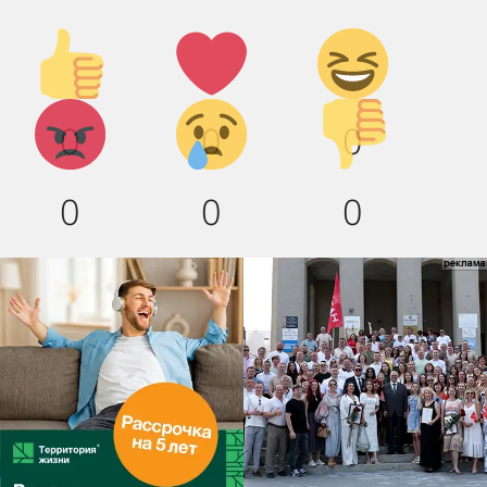
Палец
Лайк!
Дикий
вверх!
смех!
Агрессия!
Грусть
Палец
0
0
0
:(
вниз!
0
0
0