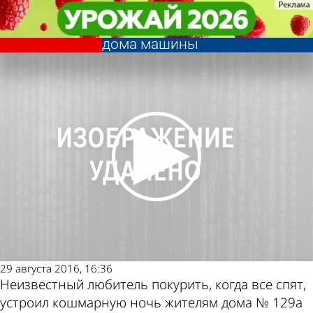
Происшествия
Происшествия
Тушить пожар на Ладожской
Тушить пожар на Ладожской
Другие новости
Погода и курсы
мешали припаркованные у
мешали припаркованные у
дома машины
дома машины
по теме
валют в Пензе
29 августа 2016, 16:36
Неизвестный любитель покурить, когда все спят,
устроил кошмарную ночь жителям дома № 129а