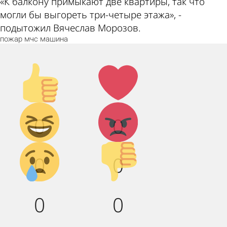
«К балкону примыкают две квартиры, так что
могли бы выгореть три-четыре этажа», -
подытожил Вячеслав Морозов.
пожар
мчс
машина
Палец
Лайк!
вверх!
Дикий
Агрессия!
0
0
смех!
Грусть :(
Палец
0
0
вниз!
0
0