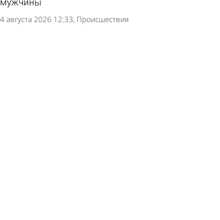
мужчины
4 августа 2026 12:33
Происшествия
На Сурском водохранилище байдарку с детьми
отнесло далеко от берега
3 августа 2026 11:08
Происшествия
Названы три признака грибного леса
25 июля 2026 10:12
В стране и мире
Спасатели нашли в лесу потерявшегося жителя
Пензы
22 июля 2026 12:25
Происшествия