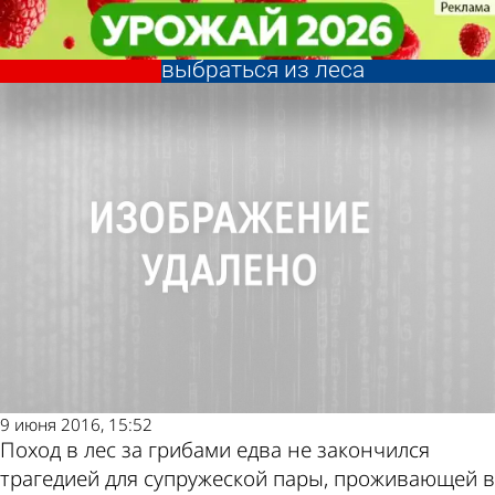
Происшествия
Происшествия
Камешкирские спасатели
Камешкирские спасатели
помогли супругам-грибникам
помогли супругам-грибникам
Другие новости
Погода и курсы
выбраться из леса
выбраться из леса
по теме
валют в Пензе
9 июня 2016, 15:52
Поход в лес за грибами едва не закончился
трагедией для супружеской пары, проживающей в