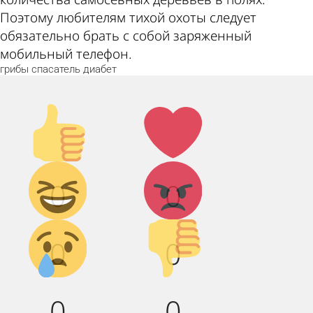
Поэтому любителям тихой охоты следует
обязательно брать с собой заряженный
мобильный телефон.
грибы
спасатель
диабет
Палец
Лайк!
вверх!
Дикий
Агрессия!
0
0
смех!
Грусть :(
Палец
0
0
вниз!
0
0