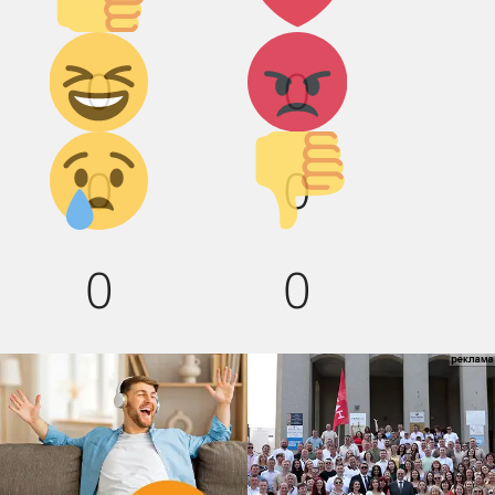
Дикий
Агрессия!
0
0
смех!
Грусть :(
Палец
0
0
вниз!
0
0