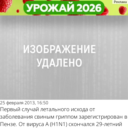
Происшествия
Происшествия
В Пензе от свиного гриппа
В Пензе от свиного гриппа
умер 29-летний мужчина
умер 29-летний мужчина
Другие
Погода и
новости по
курсы валют в
теме
Пензе
25 февраля 2013, 16:50
Первый случай летального исхода от
заболевания свиным гриппом зарегистрирован в
Пензе. От вируса A (H1N1) скончался 29-летний