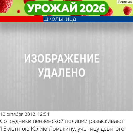
Происшествия
Происшествия
В Пензе разыскивается без
В Пензе разыскивается без
Другие новости по
Погода и курсы
вести пропавшая 15-летняя
вести пропавшая 15-летняя
школьница
школьница
теме
валют в Пензе
10 октября 2012, 12:54
Сотрудники пензенской полиции разыскивают
15-летнюю Юлию Ломакину, ученицу девятого