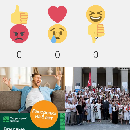
Палец
Лайк!
Дикий
вверх!
смех!
Агрессия!
Грусть
Палец
0
0
0
:(
вниз!
0
0
0