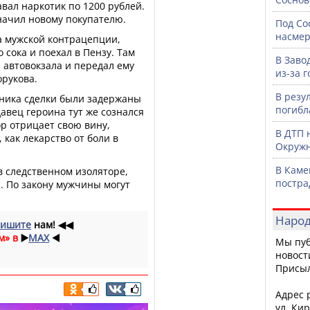
авал наркотик по 1200 рублей.
начил новому покупателю.
Под Со
насмер
а мужской контрацепции,
 сока и поехал в Пензу. Там
В Заво
е автовокзала и передал ему
из-за 
орукова.
В резу
тника сделки были задержаны
погибл
авец героина тут же сознался
ор отрицает свою вину,
В ДТП 
 как лекарство от боли в
Окружн
В Каме
в следственном изоляторе,
постра
. По закону мужчины могут
Народ
ишите
нам!
◀◀
м» в
▶️
MAX
◀️
Мы пуб
новост
Присы
Адрес р
ул. Кир