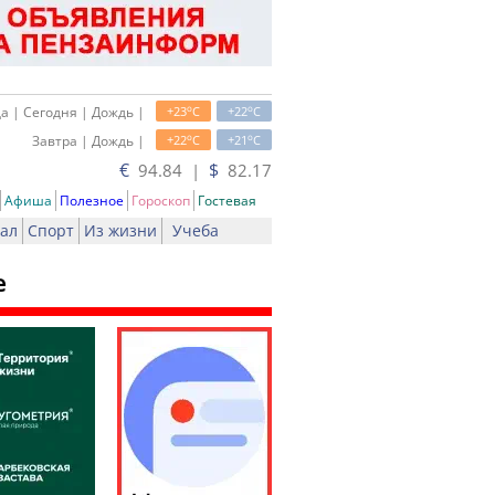
o
o
а | Сегодня | Дождь |
+23
C
+22
C
o
o
Завтра | Дождь |
+22
C
+21
C
€
$
94.84 |
82.17
Афиша
Полезное
Гороскоп
Гостевая
ал
Спорт
Из жизни
Учеба
е