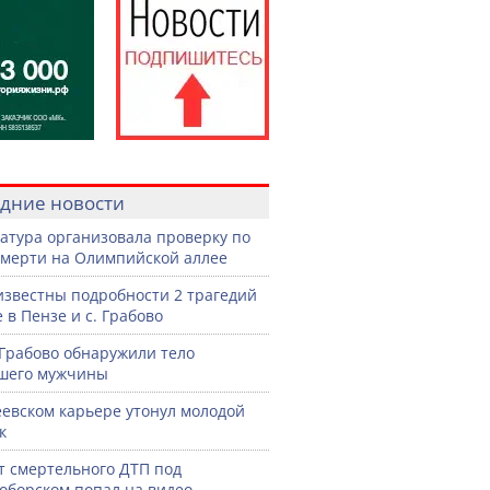
дние новости
атура организовала проверку по
смерти на Олимпийской аллее
известны подробности 2 трагедий
 в Пензе и с. Грабово
 Грабово обнаружили тело
шего мужчины
еевском карьере утонул молодой
к
 смертельного ДТП под
оборском попал на видео