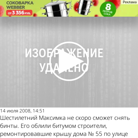
Происшествия
С кузнецких крыш течет
расплавленный битум
Происшествия
С кузнецких крыш течет
расплавленный битум
Другие новости
Погода и курсы
по теме
валют в Пензе
14 июля 2008, 14:51
Шестилетний Максимка не скоро сможет снять
бинты. Его облили битумом строители,
ремонтировавшие крышу дома № 55 по улице