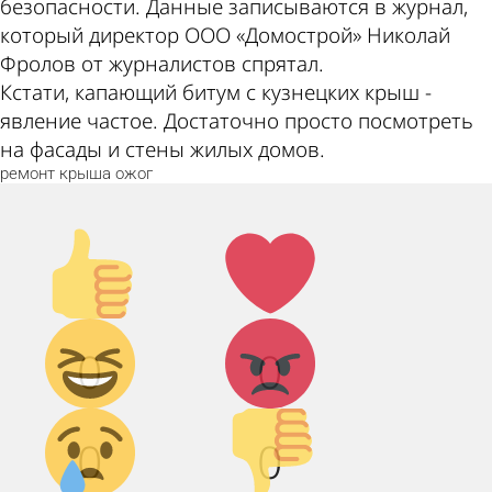
безопасности. Данные записываются в журнал,
который директор ООО «Домострой» Николай
Фролов от журналистов спрятал.
Кстати, капающий битум с кузнецких крыш -
явление частое. Достаточно просто посмотреть
на фасады и стены жилых домов.
ремонт
крыша
ожог
Палец
Лайк!
вверх!
Дикий
Агрессия!
0
0
смех!
Грусть :(
Палец
0
0
вниз!