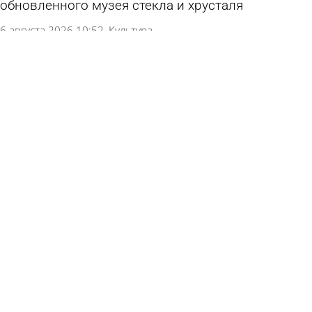
обновленного музея стекла и хрусталя
6 августа 2026 10:52
Культура
На улицах Пензы продолжается ямочный
ремонт дорог
5 августа 2026 18:29
Общество
Под Пензой ремонтируют 3 участка дороги на
Кондоль
5 августа 2026 11:24
Общество
На улице Долгова в Пензе частично перекрыли
дорогу
4 августа 2026 11:27
Общество