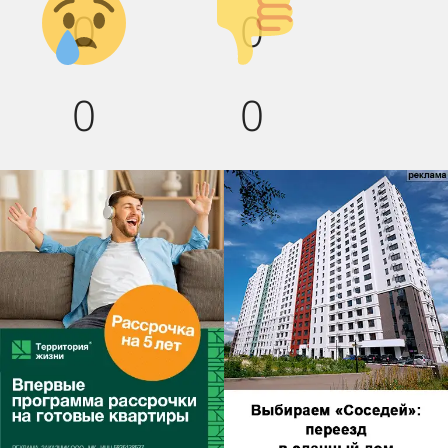
0
0
вниз!
0
0