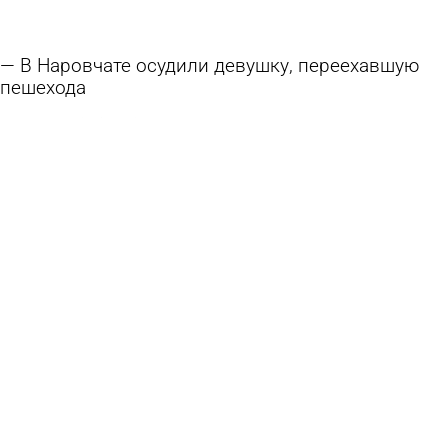
В Наровчате осудили девушку, переехавшую
пешехода
3 августа 2026 19:01
Криминал
В Кузнецком районе Skoda врезалась в дерево,
погиб молодой водитель
3 августа 2026 12:39
Происшествия
«Таких нельзя оставлять в живых». В Таиланде
потребовали казнить убийц брата и сестры из
России. Как отреагировало правительство?
2 августа 2026 11:22
В стране и мире