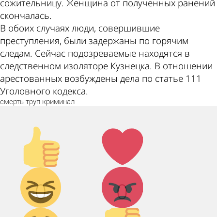
сожительницу. Женщина от полученных ранений
скончалась.
В обоих случаях люди, совершившие
преступления, были задержаны по горячим
следам. Сейчас подозреваемые находятся в
следственном изоляторе Кузнецка. В отношении
арестованных возбуждены дела по статье 111
Уголовного кодекса.
смерть
труп
криминал
Палец
Лайк!
вверх!
Дикий
Агрессия!
0
0
смех!
Грусть :(
Палец