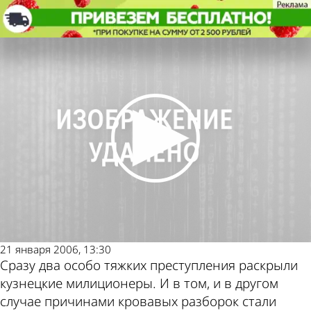
Происшествия
В пьяных ссорах погибло два
человека
Происшествия
В пьяных ссорах погибло два
человека
Другие новости
Погода и курсы
по теме
валют в Пензе
21 января 2006, 13:30
Сразу два особо тяжких преступления раскрыли
кузнецкие милиционеры. И в том, и в другом
случае причинами кровавых разборок стали