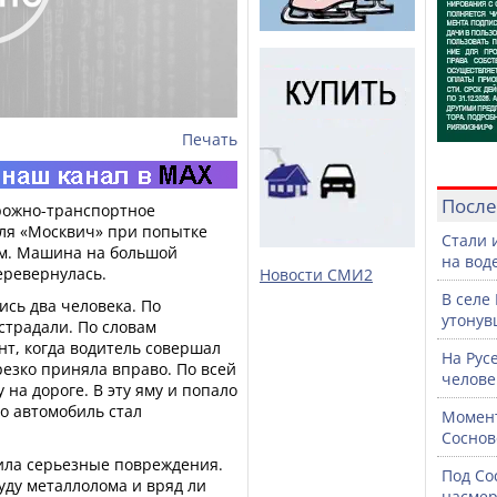
Печать
После
рожно-транспортное
ля «Москвич» при попытке
Стали 
ем. Машина на большой
на воде
еревернулась.
Новости СМИ2
В селе
ись два человека. По
утонув
страдали. По словам
нт, когда водитель совершал
На Рус
езко приняла вправо. По всей
челове
на дороге. В эту яму и попало
го автомобиль стал
Момент
Соснов
ила серьезные повреждения.
Под Со
уду металлолома и вряд ли
насмер