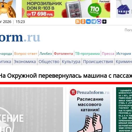
вг 2026
|
15:23
Пого
 народа
Вопрос-ответ
Ликбез
Фотолента
ТВ-программа
Пресса
История
итика
Экономика
Общество
Культура
Происшествия
Кримин
На Окружной перевернулась машина с пасса