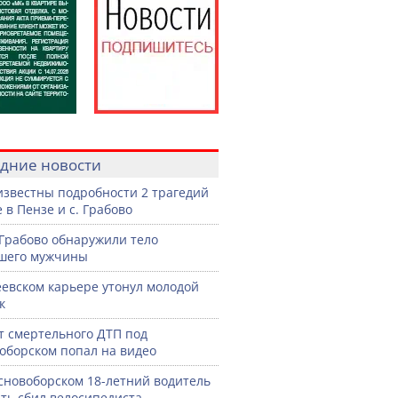
дние новости
известны подробности 2 трагедий
 в Пензе и с. Грабово
 Грабово обнаружили тело
шего мужчины
еевском карьере утонул молодой
к
 смертельного ДТП под
оборском попал на видео
сновоборском 18-летний водитель
ть сбил велосипедиста