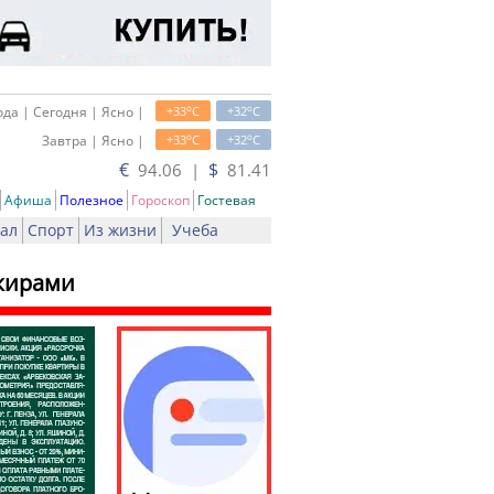
o
o
да | Сегодня | Ясно |
+33
C
+32
C
o
o
Завтра | Ясно |
+33
C
+32
C
€
$
94.06 |
81.41
Афиша
Полезное
Гороскоп
Гостевая
ал
Спорт
Из жизни
Учеба
жирами