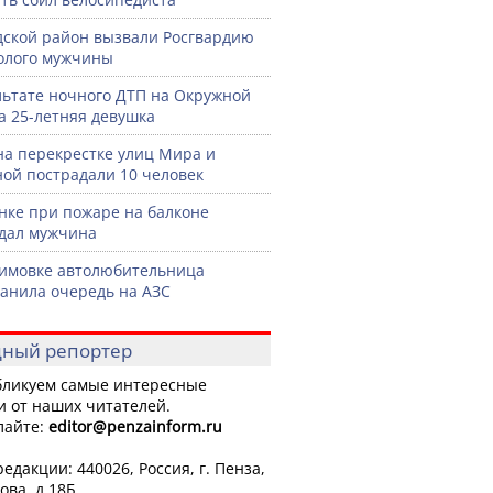
дской район вызвали Росгвардию
голого мужчины
льтате ночного ДТП на Окружной
а 25-летняя девушка
на перекрестке улиц Мира и
ой пострадали 10 человек
нке при пожаре на балконе
дал мужчина
имовке автолюбительница
анила очередь на АЗС
ный репортер
ликуем самые интересные
и от наших читателей.
лайте:
editor
@penzainform.ru
едакции: 440026, Россия, г. Пенза,
ова, д.18Б.