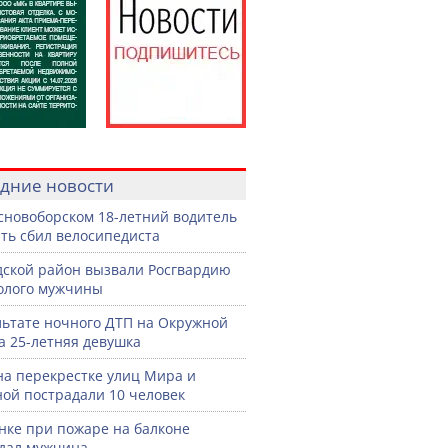
дние новости
сновоборском 18-летний водитель
ть сбил велосипедиста
дской район вызвали Росгвардию
голого мужчины
льтате ночного ДТП на Окружной
а 25-летняя девушка
на перекрестке улиц Мира и
ой пострадали 10 человек
нке при пожаре на балконе
дал мужчина