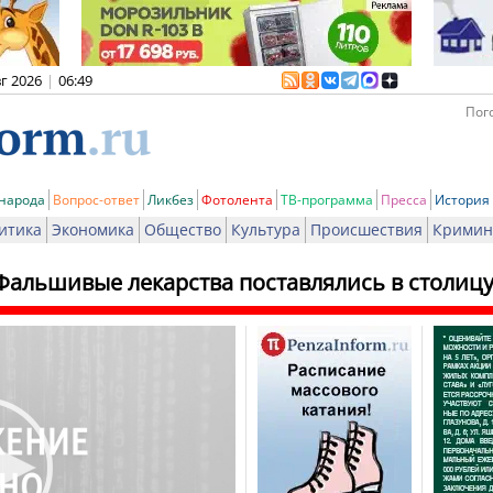
вг 2026
|
06:49
Пого
 народа
Вопрос-ответ
Ликбез
Фотолента
ТВ-программа
Пресса
История
итика
Экономика
Общество
Культура
Происшествия
Кримин
Фальшивые лекарства поставлялись в столиц