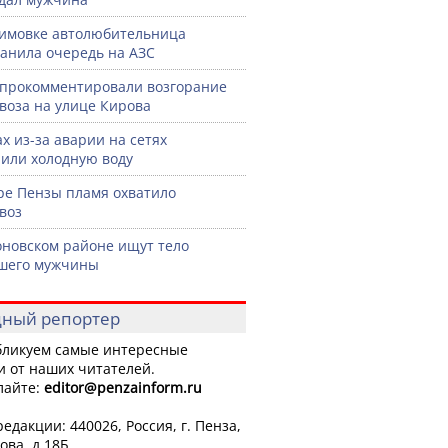
имовке автолюбительница
анила очередь на АЗС
прокомментировали возгорание
воза на улице Кирова
ах из-за аварии на сетях
или холодную воду
ре Пензы пламя охватило
воз
оновском районе ищут тело
шего мужчины
ный репортер
ликуем самые интересные
и от наших читателей.
лайте:
editor
@penzainform.ru
едакции: 440026, Россия, г. Пенза,
ова, д.18Б.