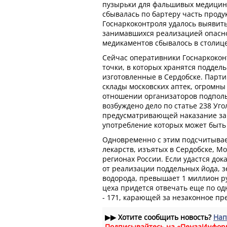
пузырьки для фальшивых медицинс
сбывалась по бартеру часть проду
Госнаркоконтроля удалось выявит
занимавшихся реализацией опасно
медикаментов сбывалось в столице
Сейчас оперативники Госнаркокон
точки, в которых хранятся поддел
изготовленные в Сердобске. Парт
склады московских аптек, огромны
отношении организаторов подполь
возбуждено дело по статье 238 Уго
предусматривающей наказание за 
употребление которых может быть
Одновременно с этим подсчитывае
лекарств, изъятых в Сердобске, М
регионах России. Если удастся док
от реализации поддельных йода, 
водорода, превышает 1 миллион р
цеха придется отвечать еще по од
- 171, карающей за незаконное п
▶▶
Хотите сообщить новость?
Нап
Подписывайтесь на «ПензаИнфор