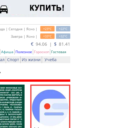
o
o
да | Сегодня | Ясно |
+23
C
+22
C
o
o
Завтра | Ясно |
+33
C
+32
C
€
$
94.06 |
81.41
Афиша
Полезное
Гороскоп
Гостевая
ал
Спорт
Из жизни
Учеба
у