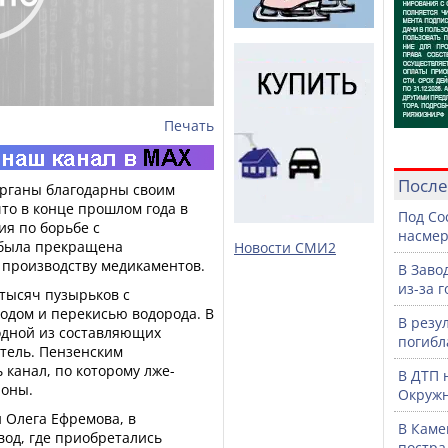
Печать
После
рганы благодарны своим
то в конце прошлом года в
Под Со
ия по борьбе с
насмер
была прекращена
Новости СМИ2
 производству медикаментов.
В Заво
из-за 
тысяч пузырьков с
одом и перекисью водорода. В
В резу
одной из составляющих
погибл
тель. Пензенским
канал, по которому лже-
В ДТП 
ионы.
Окружн
 Олега Ефремова, в
В Каме
вод, где приобретались
постра