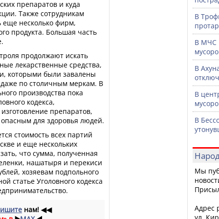
ких препаратов и куда
кции. Также сотрудникам
В Троф
ь еще несколько фирм,
протар
го продукта. Большая часть
.
В МЧС 
мусоро
троля продолжают искать
ьные лекарственные средства,
В Ахун
ии, которыми были завалены
отключ
 даже по столичным меркам. В
ного производства пока
В цент
ловного кодекса,
мусоро
изготовление препаратов,
В Бесс
 опасным для здоровья людей.
утонув
тся стоимость всех партий
оскве и еще нескольких
азать, что сумма, полученная
Народ
зеленки, нашатыря и перекиси
Мы пуб
ублей, хозяевам подпольного
новост
ной статье Уголовного кодекса
Присы
редпринимательство.
Адрес р
ишите
нам!
◀◀
ул. Кир
м» в
▶️
MAX
◀️