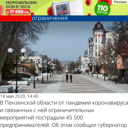
Экономика
Экономика
Предпринимателям рассказали,
Предпринимателям рассказали,
как именно будут снимать
как именно будут снимать
Другие
Погода и
ограничения
ограничения
новости по
курсы валют в
теме
Пензе
18 мая 2020, 14:40
В Пензенской области от пандемии коронавируса
и связанных с ней ограничительных
мероприятий пострадали 45 500
предпринимателей. Об этом сообщил губернатор