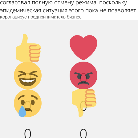
согласовал полную отмену режима, поскольку
эпидемическая ситуация этого пока не позволяет.
коронавирус
предприниматель
бизнес
Палец
Лайк!
вверх!
Дикий
Агрессия!
0
0
смех!
Грусть :(
Палец
0
0
вниз!
0
0