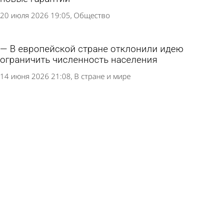
20 июля 2026 19:05
Общество
В европейской стране отклонили идею
ограничить численность населения
14 июня 2026 21:08
В стране и мире
В Пензе открылся киноклуб для участников
СВО и их семей
19 мая 2026 20:17
Культура
В Пензе места проката самокатов выделят
специальной разметкой
18 апреля 2026 14:02
Общество