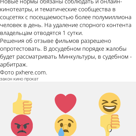
Новые нормы обязаны соблюдать и онлайн-
кинотеатры, и тематические сообщества в
соцсетях с посещаемостью более полумиллиона
человек в день. На удаление спорного контента
владельцам отводятся 1 сутки.
Решения об отзыве фильмов разрешено
опротестовать. В досудебном порядке жалобы
будет рассматривать Минкультуры, в судебном -
арбитраж.
Фото pxhere.com.
закон
кино
прокат
Палец
Лайк!
Дикий
вверх!
смех!
Агрессия!
Грусть :
Палец
1
0
0
(
вниз!