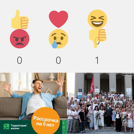
Палец
Лайк!
Дикий
вверх!
смех!
Агрессия!
Грусть
Палец
0
0
0
:(
вниз!
0
0
1