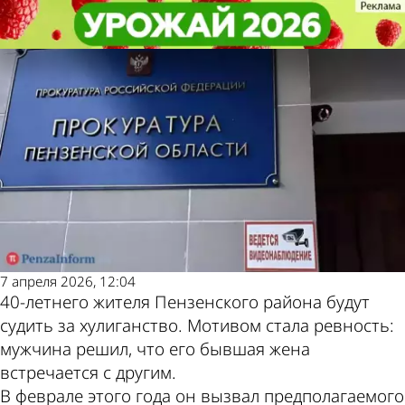
Криминал
Криминал
Житель Пензенского района из
Житель Пензенского района из
Другие новости по
Погода и курсы
ревности устроил стрельбу
ревности устроил стрельбу
теме
валют в Пензе
7 апреля 2026, 12:04
40-летнего жителя Пензенского района будут
судить за хулиганство. Мотивом стала ревность:
мужчина решил, что его бывшая жена
встречается с другим.
В феврале этого года он вызвал предполагаемого