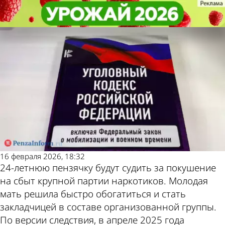
Криминал
Криминал
В Пензе молодая мать связалась
В Пензе молодая мать связалась
Другие новости по
Погода и курсы
с преступниками ради денег
с преступниками ради денег
теме
валют в Пензе
16 февраля 2026, 18:32
24-летнюю пензячку будут судить за покушение
на сбыт крупной партии наркотиков. Молодая
мать решила быстро обогатиться и стать
закладчицей в составе организованной группы.
По версии следствия, в апреле 2025 года