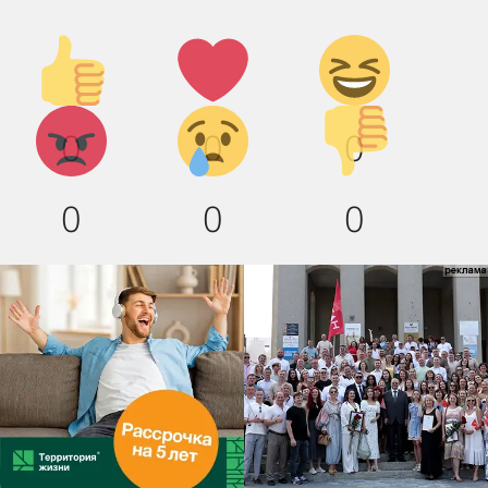
Палец
Лайк!
Дикий
вверх!
смех!
Агрессия!
Грусть
Палец
0
0
0
:(
вниз!
0
0
0