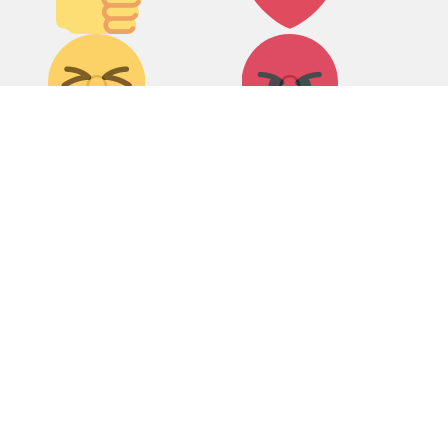
Дикий
Агрессия!
0
0
смех!
Грусть :(
Палец
0
0
вниз!
0
0