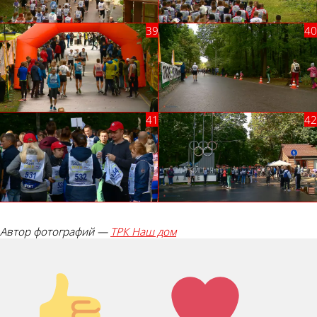
Автор фотографий —
ТРК Наш дом
Палец
Лайк!
вверх!