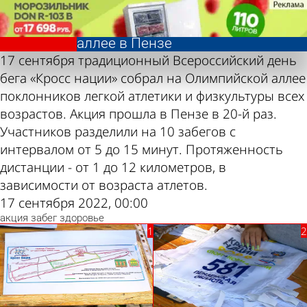
Фотолента,
Фотолента,
«Кросс нации» на
«Кросс нации» на
«Спорт»
«Спорт»
Олимпийской
Олимпийской
аллее в Пензе
аллее в Пензе
17 сентября традиционный Всероссийский день
бега «Кросс нации» собрал на Олимпийской аллее
поклонников легкой атлетики и физкультуры всех
возрастов. Акция прошла в Пензе в 20-й раз.
Участников разделили на 10 забегов с
интервалом от 5 до 15 минут. Протяженность
дистанции - от 1 до 12 километров, в
зависимости от возраста атлетов.
17 сентября 2022, 00:00
акция
забег
здоровье