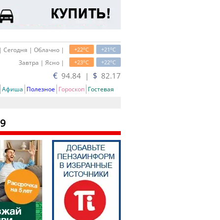
o
o
| Сегодня | Облачно |
+22
C
+21
C
o
o
Завтра | Ясно |
+23
C
+22
C
€
$
94.84 |
82.17
Афиша
Полезное
Гороскоп
Гостевая
19