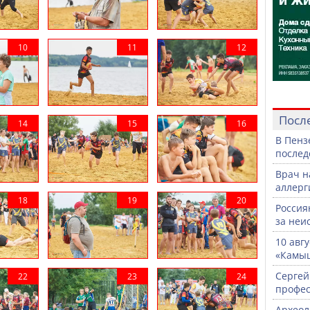
Посл
В Пенз
послед
Врач н
аллерг
Россия
за неи
10 авг
«Камыш
Сергей
профе
Археол