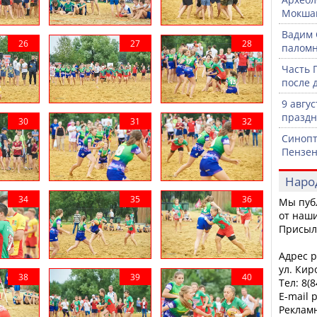
Мокша
Вадим 
паломн
Часть 
после 
9 авгу
празд
Синопт
Пензен
Наро
Мы пуб
от наши
Присыл
Адрес р
ул. Кир
Тел: 8(
E-mail 
Рекламн