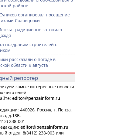
нской районе
Супиков организовал посещение
иками Соловцовки
Пензы традиционно затопило
дождя
ста поздравим строителей с
ником
ики рассказали о погоде в
ской области 9 августа
дный репортер
ликуем самые интересные новости
х читателей.
айте:
editor
@penzainform.ru
едакции: 440026, Россия, г. Пенза,
ова, д.18Б.
8412) 238-001
редакции:
editor
@penzainform.ru
ый отдел: 8(8412) 238-003 или