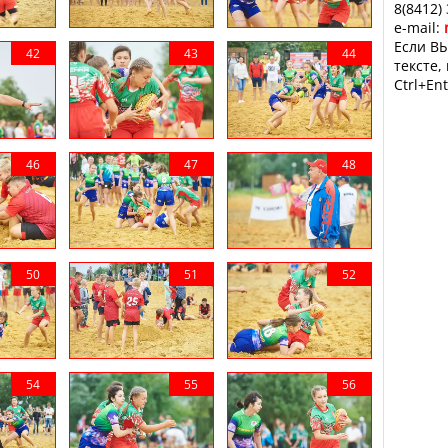
8(8412)
e-mail:
Если ВЫ
тексте,
Ctrl+Ent