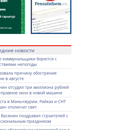
едние новости
е коммунальщики борются с
ствиями непогоды
азвала причину обострения
ии в августе
нин отсудил три миллиона рублей
справное окно в новой машине
уста в Маньчжурии, Райках и СНТ
и» отключат свет
 Васянин поздравил строителей с
ссиональным праздником
оги обследовали сторожевой вал в