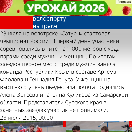
Фотолента,
Фотолента,
Чемпионат
Чемпионат
«Спорт»
«Спорт»
России по
России по
велоспорту
велоспорту
на треке
на треке
23 июля на велотреке «Сатурн» стартовал
чемпионат России. В первый день участники
соревновались в гите на 1 000 метров с хода
парами среди мужчин и женщин. По итогам
заездов первое место среди мужчин заняла
команда Республики Крым в составе Артема
Фролова и Геннадия Генуса. У женщин на
высшую ступень пьедестала почета поднялись
Алена Зотеева и Татьяна Куликова из Самарской
области. Представители Сурского края в
зачетных заездах участия не принимали.
23 июля 2015, 00:00