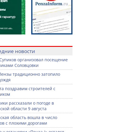
едние новости
Супиков организовал посещение
иками Соловцовки
Пензы традиционно затопило
дождя
ста поздравим строителей с
ником
ики рассказали о погоде в
ской области 9 августа
ская область вошла в число
ов с плохими дорогами
р у остановки «Пенза-I» остался