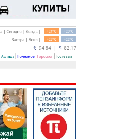
o
o
а | Сегодня | Дождь |
+21
C
+20
C
o
o
Завтра | Ясно |
+23
C
+22
C
€
$
94.84 |
82.17
Афиша
Полезное
Гороскоп
Гостевая