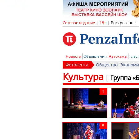
Сетевое издание
|
18+
|
Воскресенье
|
Новости
Объявления
Автохамы
Глас
Фотолента
Общество
Экономи
Культура
|
Группа «