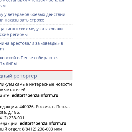
тым
жу у ветеранов боевых действий
ли наказывать строже
а гигантских медуз атаковали
ские регионы
нина арестовали за «звезды» в
am
ковской в Пензе собираются
ть липы
дный репортер
ликуем самые интересные новости
х читателей.
айте:
editor
@penzainform.ru
едакции: 440026, Россия, г. Пенза,
ова, д.18Б.
8412) 238-001
редакции:
editor
@penzainform.ru
ый отдел: 8(8412) 238-003 или