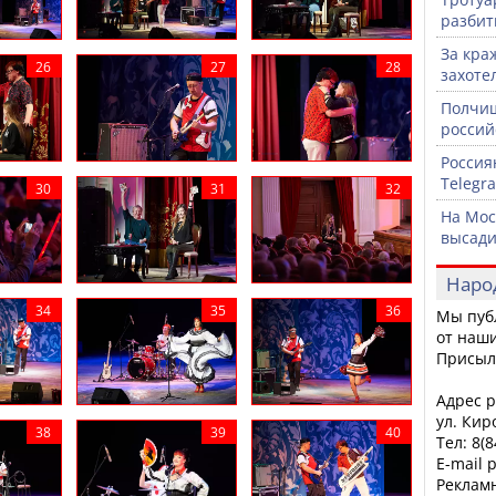
разби
За кра
захоте
Полчищ
россий
Россия
Telegr
На Мос
высади
Наро
Мы пуб
от наши
Присыл
Адрес р
ул. Кир
Тел: 8(
E-mail 
Рекламн