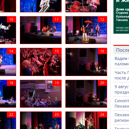
Посл
Вадим 
паломн
Часть 
после 
9 авгу
празд
Синопт
Пензен
Пензен
регион
Тротуа