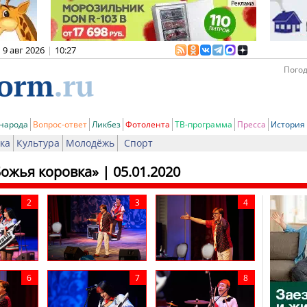
9 авг 2026
|
10:27
Погод
 народа
Вопрос-ответ
Ликбез
Фотолента
ТВ-программа
Пресса
История
ка
Культура
Молодёжь
Спорт
Божья коровка»
| 05.01.2020