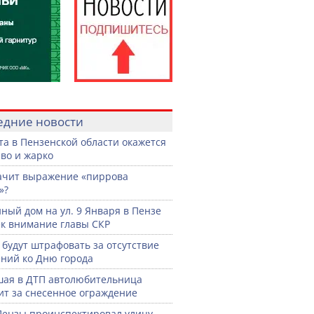
едние новости
ста в Пензенской области окажется
во и жарко
ачит выражение «пиррова
»?
ный дом на ул. 9 Января в Пензе
к внимание главы СКР
 будут штрафовать за отсутствие
ний ко Дню города
ая в ДТП автолюбительница
ит за снесенное ограждение
Пензы проинспектировал улицу