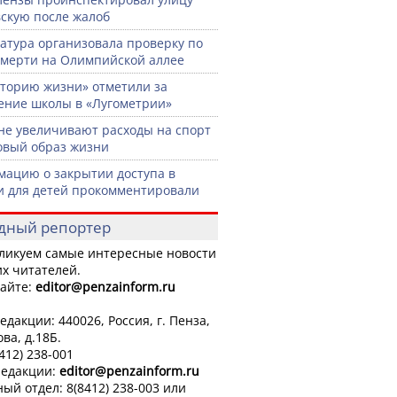
скую после жалоб
атура организовала проверку по
смерти на Олимпийской аллее
торию жизни» отметили за
ение школы в «Лугометрии»
не увеличивают расходы на спорт
овый образ жизни
ацию о закрытии доступа в
и для детей прокомментировали
дный репортер
ликуем самые интересные новости
х читателей.
айте:
editor
@penzainform.ru
едакции: 440026, Россия, г. Пенза,
ова, д.18Б.
8412) 238-001
редакции:
editor
@penzainform.ru
ый отдел: 8(8412) 238-003 или