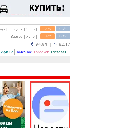
o
o
да | Сегодня | Ясно |
+26
C
+25
C
o
o
Завтра | Ясно |
+33
C
+32
C
€
$
94.84 |
82.17
Афиша
Полезное
Гороскоп
Гостевая