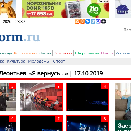
вг 2026
|
23:39
Пого
 народа
Вопрос-ответ
Ликбез
Фотолента
ТВ-программа
Пресса
История
ка
Культура
Молодёжь
Спорт
Леонтьев. «Я вернусь…»
| 17.10.2019