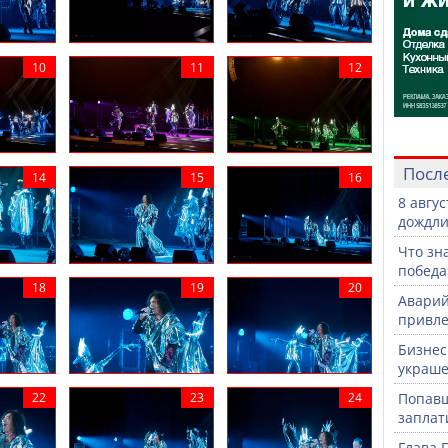
Посл
8 авгу
дождли
Что зн
победа
Аварий
привле
Бизнес
украше
Попавш
заплат
Глава 