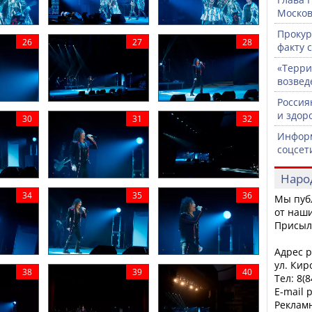
Москов
Прокур
факту 
«Терри
возвед
Россия
и здор
Информ
соцсет
Наро
Мы пуб
от наши
Присыл
Адрес р
ул. Кир
Тел: 8(
E-mail 
Рекламн