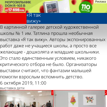
Фотолента,
Фотолента,
Открытие
Открытие
«Культура»
«Культура»
выставки
выставки
«Я так
«Я так
вижу»
вижу»
В картинной галерее детской художественной
школы № 1 им. Татлина прошла необычная
выставка «Я так вижу». Авторы экспонированных
работ даже не учащиеся школы, а просто все
желающие - дошколята и младшие школьники.
Это стало единственным условием, никакого
критического отбора не было. Организаторы
выставки считают, что фантазии малышей
помогли взрослым вспомнить детство.
6 октября 2019, 11:00
выставка
дети