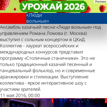
Фотолента,
Фотолента,
Концерт
Концерт
«Культура»
«Культура»
ансамбля
ансамбля
«Люди
«Люди
вольные»
вольные»
Ансамбль казачьей песни «Люди вольные» под
управлением Романа Ломова (г. Москва)
выступил с сольным концертом в ЦКиД.
Коллектив - лауреат всероссийских и
международных конкурсов представил
программу «Столичные станичники». Это не
только традиционный казачий песенный и
танцевальный фольклор, но и современные
аранжировки и стилизации. Выступление
коллектива - яркое интерактивное шоу с
участием зрителей.
11 мая 2016, 00:00