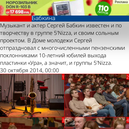
Фотолента,
Фотолента,
Концерт
Концерт
«Культура»
«Культура»
Сергея
Сергея
Бабкина
Бабкина
Музыкант и актер Сергей Бабкин известен и по
творчеству в группе 5’Nizza, и своим сольным
проектом. В Доме молодежи Сергей
отпраздновал с многочисленными пензенскими
поклонниками 10-летний юбилей выхода
пластинки «Ура», а значит, и группы 5’Nizza.
30 октября 2014, 00:00