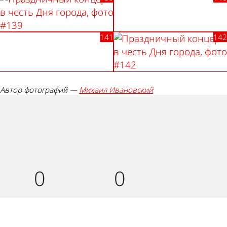
Автор фотографий —
Михаил Ивановский
Палец
Лайк!
вверх!
Дикий
Агрессия!
0
0
смех!
Грусть :(
Палец
0
0
вниз!