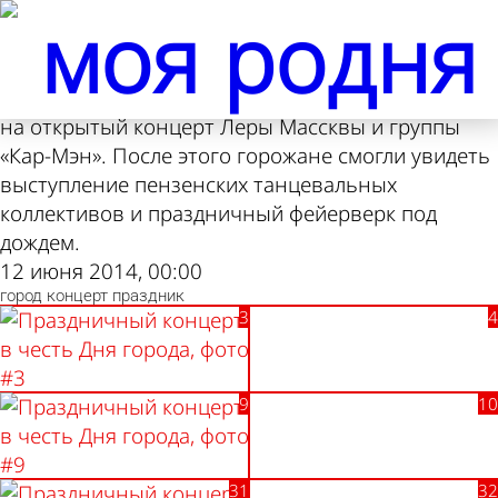
Фотолента,
Фотолента,
Праздничный
Праздничный
«Культура»
«Культура»
концерт в честь Дня
концерт в честь Дня
города
города
Непогода не помешала жителям Пензы прийти
на открытый концерт Леры Массквы и группы
«Кар-Мэн». После этого горожане смогли увидеть
выступление пензенских танцевальных
коллективов и праздничный фейерверк под
дождем.
12 июня 2014, 00:00
город
концерт
праздник