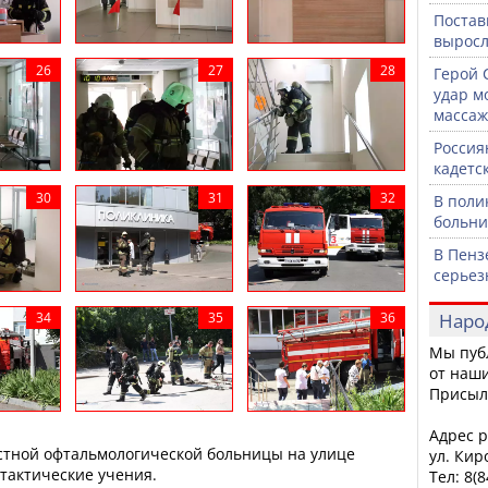
Постав
выросл
Герой 
удар м
массаж
Россия
кадетс
В поли
больни
В Пенз
серьез
Наро
Мы пуб
от наши
Присыл
Адрес р
астной офтальмологической больницы на улице
ул. Кир
тактические учения.
Тел: 8(