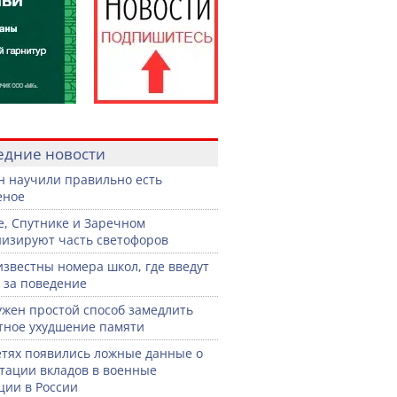
едние новости
н научили правильно есть
еное
е, Спутнике и Заречном
изируют часть светофоров
известны номера школ, где введут
 за поведение
жен простой способ замедлить
тное ухудшение памяти
етях появились ложные данные о
тации вкладов в военные
ции в России