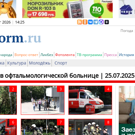
г 2026
|
14:25
Погода 
 народа
Вопрос-ответ
Ликбез
Фотолента
ТВ-программа
Пресса
История
ка
Культура
Молодёжь
Спорт
 в офтальмологической больнице
| 25.07.2025