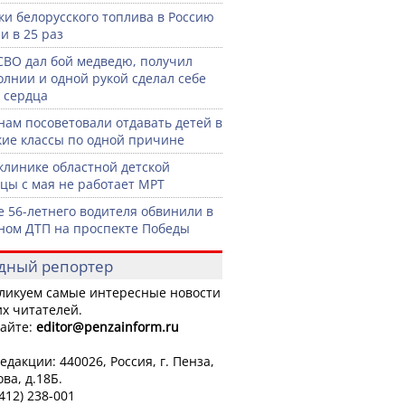
ки белорусского топлива в Россию
и в 25 раз
СВО дал бой медведю, получил
олнии и одной рукой сделал себе
 сердца
нам посоветовали отдавать детей в
кие классы по одной причине
клинике областной детской
цы с мая не работает МРТ
е 56-летнего водителя обвинили в
ном ДТП на проспекте Победы
дный репортер
ликуем самые интересные новости
х читателей.
айте:
editor
@penzainform.ru
едакции: 440026, Россия, г. Пенза,
ова, д.18Б.
8412) 238-001