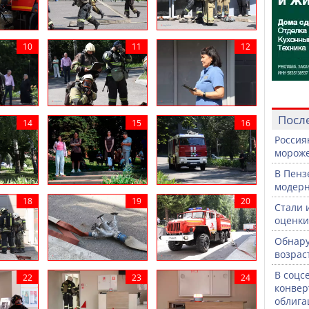
Посл
Россия
морож
В Пенз
модерн
Стали 
оценки
Обнару
возрас
В соцс
конвер
облига