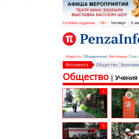
Сетевое издание
|
18+
|
Четверг
|
6 ав
Новости
Объявления
Автохамы
Глас
Фотолента
Общество
Экономи
Общество
|
Учения