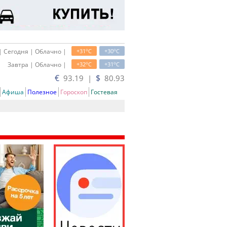
o
o
| Сегодня | Облачно |
+31
C
+30
C
o
o
Завтра | Облачно |
+32
C
+31
C
€
$
93.19 |
80.93
Афиша
Полезное
Гороскоп
Гостевая