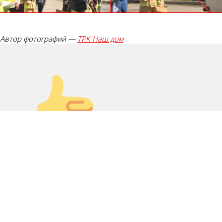
Автор фотографий —
ТРК Наш дом
Палец вверх!
Лайк!
0
Дикий смех!