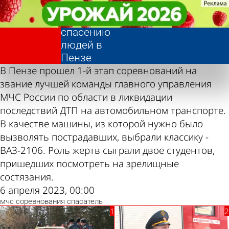
Фотолента,
Фотолента,
Состязания
Состязания
«Общество»
«Общество»
по
по
спасению
спасению
людей в
людей в
Пензе
Пензе
В Пензе прошел 1-й этап соревнований на
звание лучшей команды главного управления
МЧС России по области в ликвидации
последствий ДТП на автомобильном транспорте.
В качестве машины, из которой нужно было
вызволять пострадавших, выбрали классику -
ВАЗ-2106. Роль жертв сыграли двое студентов,
пришедших посмотреть на зрелищные
состязания.
6 апреля 2023, 00:00
мчс
соревнования
спасатель