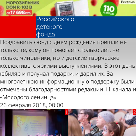
Фотолента,
Празднование
«Общество»
30-летия
Российского
Фотолента,
Празднование
детского
«Общество»
30-летия
фонда
Российского
Поздравить фонд с днем рождения пришли не
детского
только те, кому он помогает столько лет, не
фонда
только чиновники, но и детские творческие
коллективы с яркими выступлениями. В этот день
юбиляр и получал подарки, и дарил их. За
многолетнюю информационную поддержку были
отмечены благодарностями редакции 11 канала и
«Молодого ленинца».
26 февраля 2018, 00:00