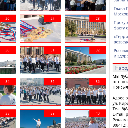
Глава 
Москов
Прокур
факту 
«Терри
возвед
Россия
и здор
Наро
Мы пуб
от наши
Присыл
Адрес р
ул. Кир
Тел: 8(
E-mail 
Рекламн
8(8412)