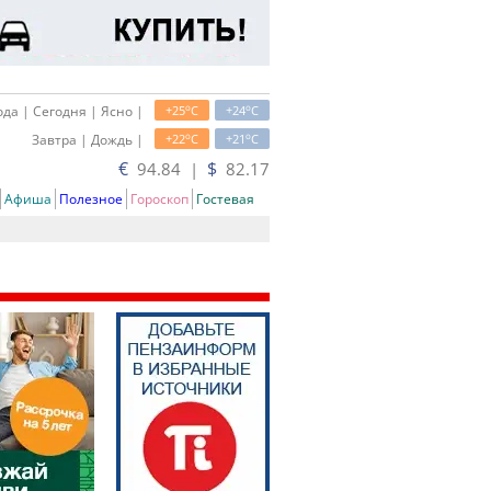
o
o
да | Сегодня | Ясно |
+25
C
+24
C
o
o
Завтра | Дождь |
+22
C
+21
C
€
$
94.84 |
82.17
Афиша
Полезное
Гороскоп
Гостевая