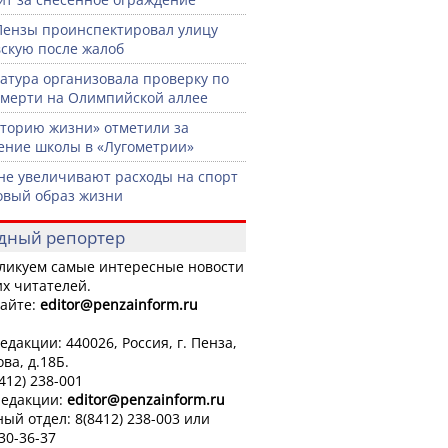
Пензы проинспектировал улицу
скую после жалоб
атура организовала проверку по
смерти на Олимпийской аллее
торию жизни» отметили за
ение школы в «Лугометрии»
не увеличивают расходы на спорт
овый образ жизни
дный репортер
ликуем самые интересные новости
х читателей.
айте:
editor
@penzainform.ru
едакции: 440026, Россия, г. Пенза,
ова, д.18Б.
8412) 238-001
редакции:
editor
@penzainform.ru
ый отдел: 8(8412) 238-003 или
 30-36-37