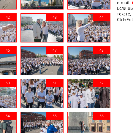
e-mail:
Если ВЫ
тексте,
Ctrl+Ent