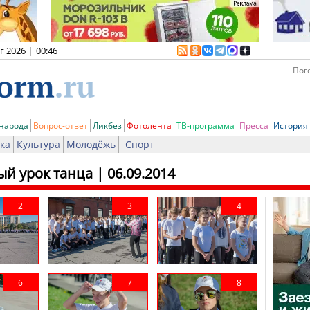
вг 2026
|
00:46
Пого
 народа
Вопрос-ответ
Ликбез
Фотолента
ТВ-программа
Пресса
История
ка
Культура
Молодёжь
Спорт
ый урок танца
| 06.09.2014