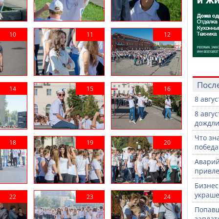
Посл
8 авгу
8 авгу
дождли
Что зн
победа
Аварий
привле
Бизнес
украше
Попавш
заплат