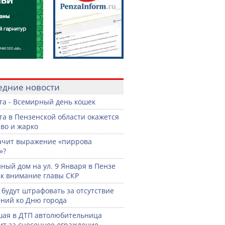
едние новости
ста - Всемирный день кошек
ста в Пензенской области окажется
во и жарко
ачит выражение «пиррова
»?
ный дом на ул. 9 Января в Пензе
к внимание главы СКР
 будут штрафовать за отсутствие
ний ко Дню города
ая в ДТП автолюбительница
ит за снесенное ограждение