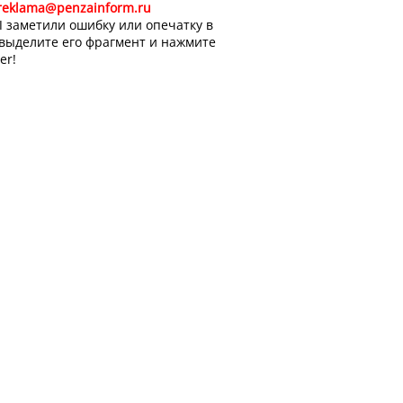
reklama@penzainform.ru
 заметили ошибку или опечатку в
 выделите его фрагмент и нажмите
er!