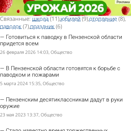
Тег новостей
Тег новостей
«Подготовка»
«Подготовка»
Всего найдено 98 новостей
Связанные:
школа
(11)
юбилей
(9)
отопление
(8)
паводок
(7)
праздник
(6)
Готовиться к паводку в Пензенской области
придется всем
26 февраля 2026 14:03
Общество
В Пензенской области готовятся к борьбе с
паводком и пожарами
5 марта 2024 15:35
Общество
Пензенским десятиклассникам дадут в руки
оружие
23 мая 2023 13:37
Общество
Стало известно время торжественных