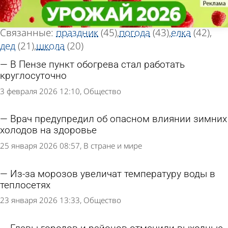
Тег новостей
Тег новостей
«Мороз»
«Мороз»
Всего найдено 223 новости
Связанные:
праздник
(45)
погода
(43)
елка
(42)
дед
(21)
школа
(20)
В Пензе пункт обогрева стал работать
круглосуточно
3 февраля 2026 12:10
Общество
Врач предупредил об опасном влиянии зимних
холодов на здоровье
25 января 2026 08:57
В стране и мире
Из-за морозов увеличат температуру воды в
теплосетях
23 января 2026 13:33
Общество