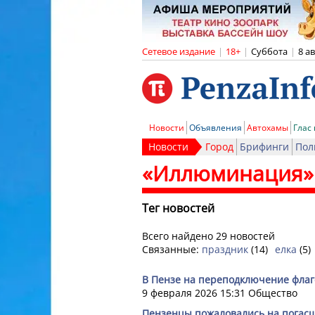
Сетевое издание
|
18+
|
Суббота
|
8 а
Новости
Объявления
Автохамы
Глас
Новости
Город
Брифинги
Пол
«Иллюминация»
Тег новостей
Всего найдено 29 новостей
Связанные:
праздник
(14)
елка
(5)
В Пензе на переподключение флаг
9 февраля 2026 15:31
Общество
Пензенцы пожаловались на погас