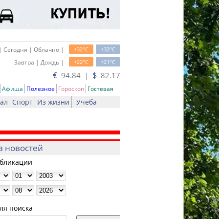
o
o
| Сегодня | Облачно |
+32
C
+32
C
o
o
Завтра | Дождь |
+22
C
+21
C
€
$
94.84 |
82.17
Афиша
Полезное
Гороскоп
Гостевая
ал
Спорт
Из жизни
Учеба
в новостей
убликации
ля поиска