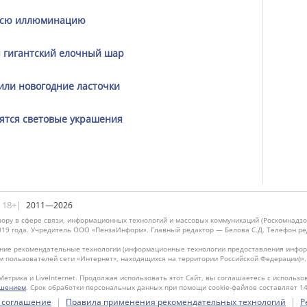
 всю иллюминацию
я гигантский елочный шар
или новогодние ласточки
вятся световые украшения
|18+|
2011—2026
ору в сфере связи, информационных технологий и массовых коммуникаций (Роскомнадзо
019 года. Учредитель ООО «ПензаИнформ». Главный редактор — Белова С.Д. Телефон реда
ие рекомендательные технологии (информационные технологии предоставления информ
м пользователей сети «Интернет», находящихся на территории Российской Федерации)»
Метрика и LiveInternet. Продолжая использовать этот Сайт, вы соглашаетесь с использо
ашением
. Срок обработки персональных данных при помощи cookie-файлов составляет 14
|
|
 соглашение
Правила применения рекомендательных технологий
Р