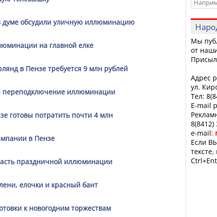
 в думе обсудили уличную иллюминацию
Наро
Мы пуб
люминации на главной елке
от наши
Присыл
лянд в Пензе требуется 9 млн рублей
Адрес р
ул. Кир
на переподключение иллюминации
Тел: 8(
E-mail 
Рекламн
е готовы потратить почти 4 млн
8(8412)
e-mail:
ампании в Пензе
Если ВЫ
тексте,
Ctrl+Ent
 часть праздничной иллюминации
лени, елочки и красный бант
отовки к новогодним торжествам