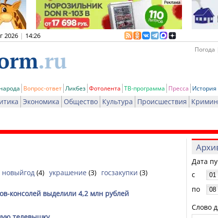
вг 2026
|
14:26
Погода 
 народа
Вопрос-ответ
Ликбез
Фотолента
ТВ-программа
Пресса
История
итика
Экономика
Общество
Культура
Происшествия
Кримин
Архи
Дата п
новыйгод
(4)
украшение
(3)
госзакупки
(3)
с
по
ов-консолей выделили 4,2 млн рублей
Слово д
шую телевышку