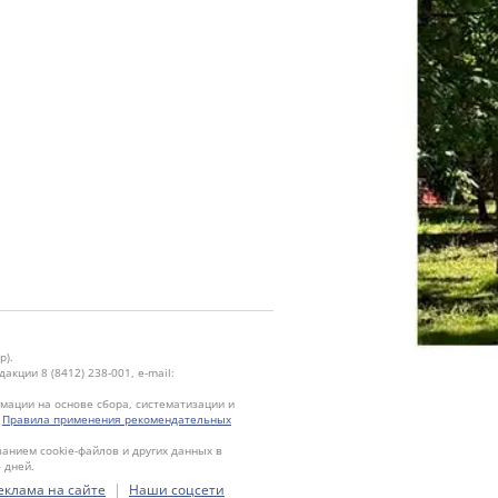
р).
кции 8 (8412) 238-001, e-mail:
ации на основе сбора, систематизации и
.
Правила применения рекомендательных
ванием cookie-файлов и других данных в
 дней.
|
еклама на сайте
Наши соцсети