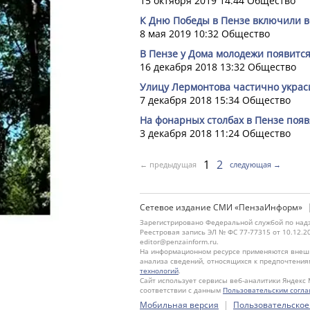
15 октября 2019 14:44
Общество
К Дню Победы в Пензе включили
8 мая 2019 10:32
Общество
В Пензе у Дома молодежи появитс
16 декабря 2018 13:32
Общество
Улицу Лермонтова частично украс
7 декабря 2018 15:34
Общество
На фонарных столбах в Пензе поя
3 декабря 2018 11:24
Общество
1
2
← предыдущая
следующая →
Сетевое издание СМИ «ПензаИнформ»
Зарегистрировано Федеральной службой по надз
Реестровая запись ЭЛ № ФС 77-77315 от 10.12.2
editor@penzainform.ru.
На информационном ресурсе применяются внешн
анализа сведений, относящихся к предпочтения
технологий
.
Сайт использует сервисы веб-аналитики Яндекс 
соответствии с данным
Пользовательским согл
|
Мобильная версия
Пользовательское