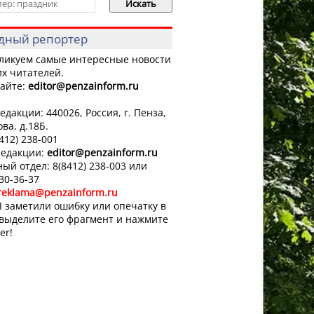
дный репортер
ликуем самые интересные новости
х читателей.
айте:
editor
@penzainform.ru
едакции: 440026, Россия, г. Пенза,
ова, д.18Б.
8412) 238-001
редакции:
editor
@penzainform.ru
ый отдел: 8(8412) 238-003 или
 30-36-37
reklama@penzainform.ru
 заметили ошибку или опечатку в
 выделите его фрагмент и нажмите
er!