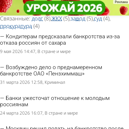
Тег новостей
Тег новостей
«Банкротство»
«Банкротство»
Всего найдено 44 новости
Связанные:
долг
(8)
ЖКХ
(5)
завод
(5)
суд
(4)
прокуратура
(4)
Кондитерам предсказали банкротства из-за
отказа россиян от сахара
9 мая 2026 14:47
В стране и мире
Возбуждено дело о преднамеренном
банкротстве ОАО «Пензхиммаш»
31 марта 2026 12:58
Криминал
Банки ужесточат отношение к молодым
россиянам
24 марта 2026 16:07
В стране и мире
Москвич решил подать на банкротство после