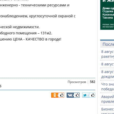
нженерно - техническими ресурсами и
еонаблюдением, круглосуточной охраной с
рческой недвижимости.
бодного помещения – 131м2.
шению ЦЕНА - КАЧЕСТВО в городе!
Посл
8 авгу
ракетн
8 авгу
8 авгу
дождли
|
Просмотров
582
Что зн
6
победа
Аварий
привле
Бизнес
украше