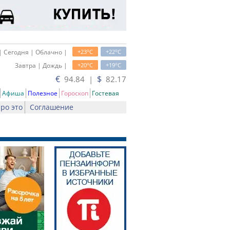
o
o
| Сегодня | Облачно |
+23
C
+22
C
o
o
Завтра | Дождь |
+20
C
+19
C
€
$
94.84 |
82.17
Афиша
Полезное
Гороскоп
Гостевая
ро это
Соглашение