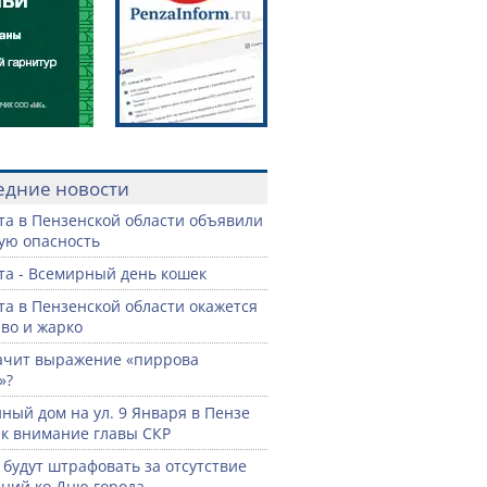
едние новости
ста в Пензенской области объявили
ую опасность
ста - Всемирный день кошек
ста в Пензенской области окажется
во и жарко
ачит выражение «пиррова
»?
ный дом на ул. 9 Января в Пензе
к внимание главы СКР
 будут штрафовать за отсутствие
ний ко Дню города