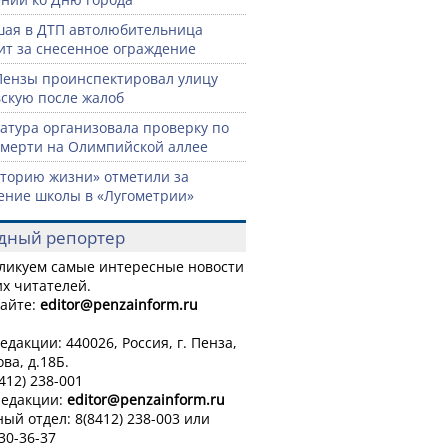
ая в ДТП автолюбительница
ит за снесенное ограждение
Пензы проинспектировал улицу
скую после жалоб
атура организовала проверку по
смерти на Олимпийской аллее
торию жизни» отметили за
ение школы в «Лугометрии»
дный репортер
ликуем самые интересные новости
х читателей.
айте:
editor
@penzainform.ru
едакции: 440026, Россия, г. Пенза,
ова, д.18Б.
8412) 238-001
редакции:
editor
@penzainform.ru
ый отдел: 8(8412) 238-003 или
 30-36-37