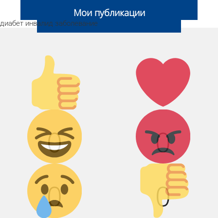
Добавить свою новость
Мои публикации
диабет
инвалид
заболевание
Палец
Лайк!
вверх!
Дикий смех!
Агрессия!
0
0
Грусть :(
Палец вниз!
0
0