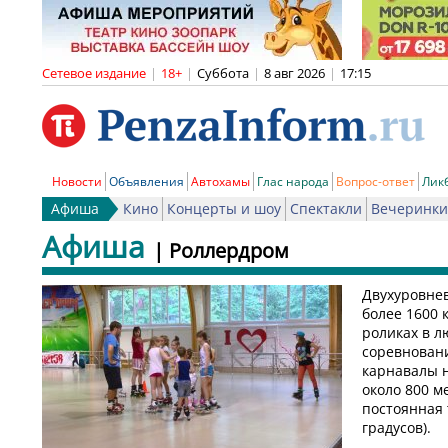
Сетевое издание
|
18+
|
Суббота
|
8 авг 2026
|
17:15
Новости
Объявления
Автохамы
Глас народа
Вопрос-ответ
Лик
Афиша
Кино
Концерты и шоу
Спектакли
Вечеринки
Афиша
| Роллердром
Двухуровне
более 1600 
роликах в л
соревнован
карнавалы н
около 800 м
постоянная
градусов).