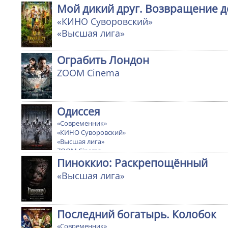
Мой дикий друг. Возвращение 
«КИНО Суворовский»
«Высшая лига»
Ограбить Лондон
ZOOM Cinema
Одиссея
«Современник»
«КИНО Суворовский»
«Высшая лига»
ZOOM Cinema
Ultra cinema
Пиноккио: Раскрепощённый
«Высшая лига»
Последний богатырь. Колобок
«Современник»