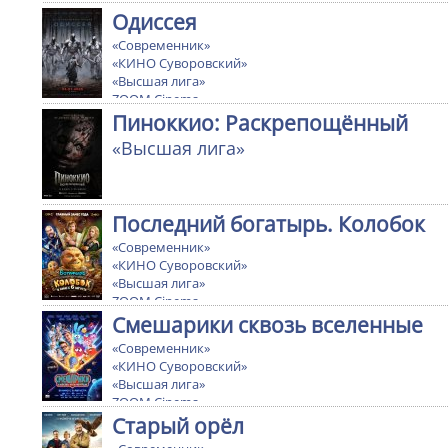
Одиссея
«Современник»
«КИНО Суворовский»
«Высшая лига»
ZOOM Cinema
Ultra cinema
Пиноккио: Раскрепощённый
«Высшая лига»
Последний богатырь. Колобок
«Современник»
«КИНО Суворовский»
«Высшая лига»
ZOOM Cinema
Ultra cinema
Смешарики сквозь вселенные
«Современник»
«КИНО Суворовский»
«Высшая лига»
ZOOM Cinema
Ultra cinema
Старый орёл