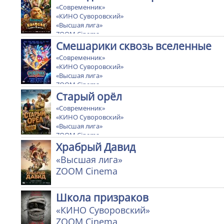
«Современник»
«КИНО Суворовский»
«Высшая лига»
ZOOM Cinema
Ultra cinema
Смешарики сквозь вселенные
«Современник»
«КИНО Суворовский»
«Высшая лига»
ZOOM Cinema
Ultra cinema
Старый орёл
«Современник»
«КИНО Суворовский»
«Высшая лига»
ZOOM Cinema
Храбрый Давид
«Высшая лига»
ZOOM Cinema
Школа призраков
«КИНО Суворовский»
ZOOM Cinema