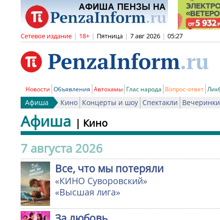
Сетевое издание
|
18+
|
Пятница
|
7 авг 2026
|
05:27
Новости
Объявления
Автохамы
Глас народа
Вопрос-ответ
Лик
Афиша
Кино
Концерты и шоу
Спектакли
Вечеринки
Афиша
| Кино
7 августа 2026
Все, что мы потеряли
«КИНО Суворовский»
«Высшая лига»
За любовь