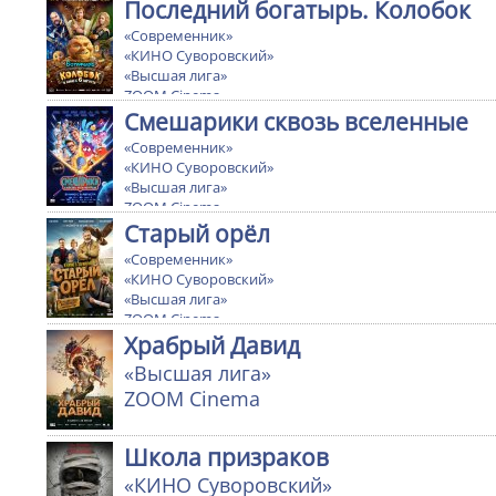
Последний богатырь. Колобок
«Современник»
«КИНО Суворовский»
«Высшая лига»
ZOOM Cinema
Ultra cinema
Смешарики сквозь вселенные
«Современник»
«КИНО Суворовский»
«Высшая лига»
ZOOM Cinema
Ultra cinema
Старый орёл
«Современник»
«КИНО Суворовский»
«Высшая лига»
ZOOM Cinema
Храбрый Давид
«Высшая лига»
ZOOM Cinema
Школа призраков
«КИНО Суворовский»