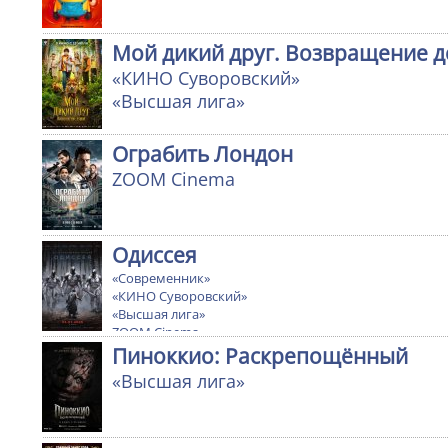
Мой дикий друг. Возвращение 
«КИНО Суворовский»
«Высшая лига»
Ограбить Лондон
ZOOM Cinema
Одиссея
«Современник»
«КИНО Суворовский»
«Высшая лига»
ZOOM Cinema
Ultra cinema
Пиноккио: Раскрепощённый
«Высшая лига»