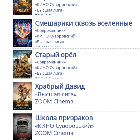
«КИНО Суворовский»
«Высшая лига»
ZOOM Cinema
Ultra cinema
Смешарики сквозь вселенные
«Современник»
«КИНО Суворовский»
«Высшая лига»
ZOOM Cinema
Ultra cinema
Старый орёл
«Современник»
«КИНО Суворовский»
«Высшая лига»
ZOOM Cinema
Храбрый Давид
«Высшая лига»
ZOOM Cinema
Школа призраков
«КИНО Суворовский»
ZOOM Cinema