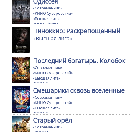
Одиссея
«Современник»
«КИНО Суворовский»
«Высшая лига»
ZOOM Cinema
Ultra cinema
Пиноккио: Раскрепощённый
«Высшая лига»
Последний богатырь. Колобок
«Современник»
«КИНО Суворовский»
«Высшая лига»
ZOOM Cinema
Ultra cinema
Смешарики сквозь вселенные
«Современник»
«КИНО Суворовский»
«Высшая лига»
ZOOM Cinema
Ultra cinema
Старый орёл
«Современник»