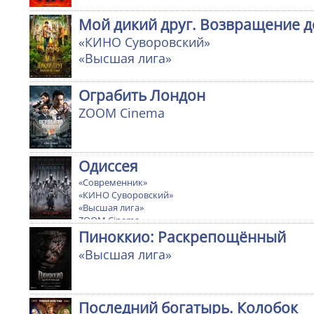
Мой дикий друг. Возвращение 
«КИНО Суворовский»
«Высшая лига»
Ограбить Лондон
ZOOM Cinema
Одиссея
«Современник»
«КИНО Суворовский»
«Высшая лига»
ZOOM Cinema
Ultra cinema
Пиноккио: Раскрепощённый
«Высшая лига»
Последний богатырь. Колобок