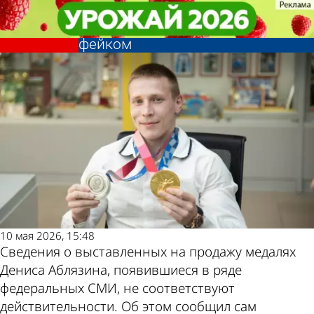
Спорт
Спорт
Новости о продаже медалей
Новости о продаже медалей
Другие новости по
Погода и курсы
Дениса Аблязина оказались
Дениса Аблязина оказались
фейком
фейком
теме
валют в Пензе
10 мая 2026, 15:48
Сведения о выставленных на продажу медалях
Дениса Аблязина, появившиеся в ряде
федеральных СМИ, не соответствуют
действительности. Об этом сообщил сам