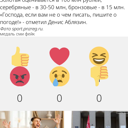
серебряные - в 30-50 млн, бронзовые - в 15 млн.
«Господа, если вам не о чем писать, пишите о
погоде!» - отметил Денис Аблязин.
Фото sport.pnzreg.ru.
медаль
сми
фейк
Палец
Лайк!
Дикий
вверх!
смех!
Агрессия!
Грусть :
Палец
4
0
1
(
вниз!
0
0
0