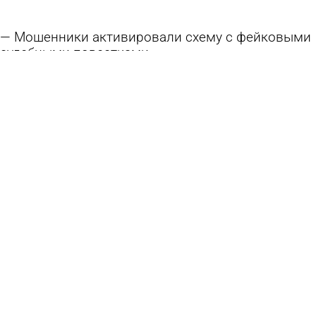
Мошенники активировали схему с фейковыми
судебными повестками
23 июня 2026 18:59
Общество
Французский пенсионер на радостях от
«свержения Макрона» открыл огонь по
жандармам
21 июня 2026 17:55
В стране и мире
В УМВД напомнили об ответственности за
распространение фейков
21 июня 2026 10:45
Общество
Пост о задержании пензенца для отправки на