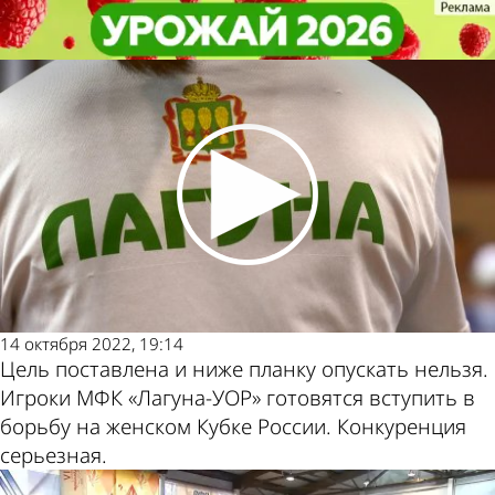
Спорт
Спорт
«Лагуна-УОР» готовится к играм
«Лагуна-УОР» готовится к играм
женского Кубка России
женского Кубка России
Другие
Погода и
новости по
курсы
теме
валют в
Пензе
14 октября 2022, 19:14
Цель поставлена и ниже планку опускать нельзя.
Игроки МФК «Лагуна-УОР» готовятся вступить в
борьбу на женском Кубке России. Конкуренция
серьезная.