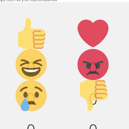
Палец
Лайк!
вверх!
Дикий смех!
Агрессия!
0
0
Грусть :(
Палец
вниз!
0
0