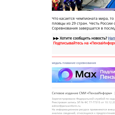
Что касается чемпионата мира, то
пловцы из 29 стран. Честь России 
Соревнования завершатся в после
▶▶
Хотите сообщить новость?
Нап
Подписывайтесь на «ПензаИнфор
медаль
плавание
соревнования
Сетевое издание СМИ «ПензаИнформ»
Зарегистрировано Федеральной службой по надз
Реестровая запись ЭЛ № ФС 77-77315 от 10.12.2
editor@penzainform.ru.
На информационном ресурсе применяются внешн
анализа сведений, относящихся к предпочтения