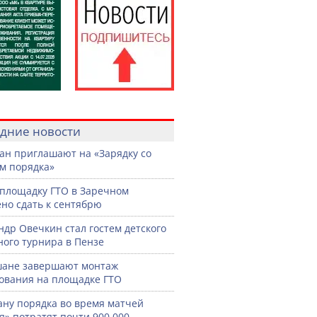
дние новости
ан приглашают на «Зарядку со
м порядка»
площадку ГТО в Заречном
но сдать к сентябрю
ндр Овечкин стал гостем детского
ного турнира в Пензе
шане завершают монтаж
ования на площадке ГТО
ану порядка во время матчей
я» потратят почти 900 000