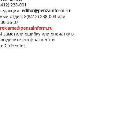
8412) 238-001
 редакции:
editor
@penzainform.ru
ный отдел: 8(8412) 238-003 или
 30-36-37
reklama@penzainform.ru
Ы заметили ошибку или опечатку в
, выделите его фрагмент и
е Ctrl+Enter!