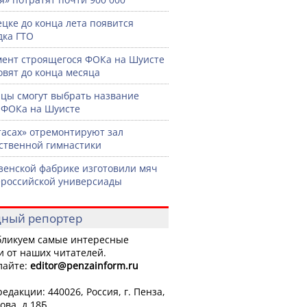
ецке до конца лета появится
ка ГТО
ент строящегося ФОКа на Шуисте
овят до конца месяца
цы смогут выбрать название
 ФОКа на Шуисте
тасах» отремонтируют зал
ственной гимнастики
зенской фабрике изготовили мяч
ероссийской универсиады
ный репортер
ликуем самые интересные
и от наших читателей.
лайте:
editor
@penzainform.ru
едакции: 440026, Россия, г. Пенза,
ова, д.18Б.