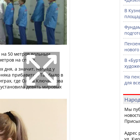
В Кузн
площад
Фундам
подгот
Пензен
нового
 на 50 метров вольным
метров на спине.
В «Бур
художе
 дня, а значит, наград у
няка прибавится. Так было в
На пен
 играх, где Ольга Ключникова
для вс
 установила девять мировых
Народ
Мы пуб
новост
Присы
Адрес р
ул. Кир