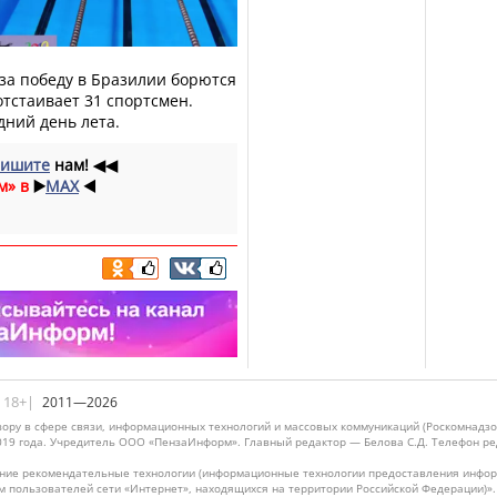
 за победу в Бразилии борются
отстаивает 31 спортсмен.
дний день лета.
ишите
нам!
◀◀
м» в
▶️
MAX
◀️
|18+|
2011—2026
ору в сфере связи, информационных технологий и массовых коммуникаций (Роскомнадзо
019 года. Учредитель ООО «ПензаИнформ». Главный редактор — Белова С.Д. Телефон реда
ие рекомендательные технологии (информационные технологии предоставления информ
м пользователей сети «Интернет», находящихся на территории Российской Федерации)»