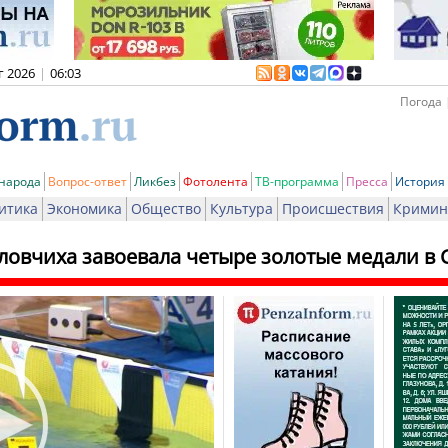
г 2026
|
06:03
Погода 
 народа
Вопрос-ответ
Ликбез
Фотолента
ТВ-программа
Пресса
История
итика
Экономика
Общество
Культура
Происшествия
Кримин
ловчиха завоевала четыре золотые медали в 