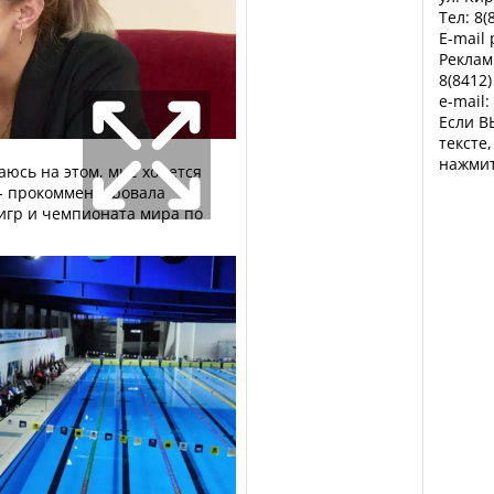
Тел: 8(
E-mail
Реклам
8(8412)
e-mail:
Если В
тексте
нажмит
ваюсь на этом, мне хочется
 - прокомментировала
игр и чемпионата мира по