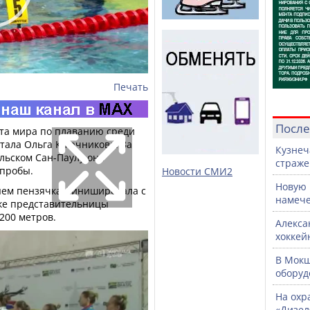
Печать
После
та мира по плаванию среди
тала Ольга Ключникова. За
Кузнеч
льском Сан-Паулу она
страже
 пробы.
Новости СМИ2
Новую 
яем пензячка финишировала с
намече
ке представительницы
×200 метров.
Алекса
хоккей
В Мок
оборуд
На охр
«Дизел