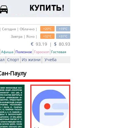
o
o
| Сегодня | Облачно |
+20
C
+19
C
o
o
Завтра | Ясно |
+32
C
+31
C
€
$
93.19 |
80.93
Афиша
Полезное
Гороскоп
Гостевая
ал
Спорт
Из жизни
Учеба
Сан-Паулу