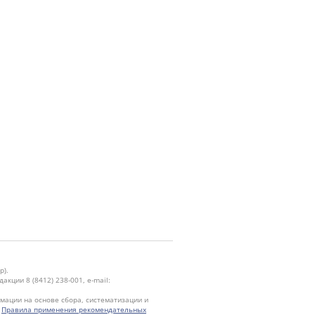
р).
кции 8 (8412) 238-001, e-mail:
ации на основе сбора, систематизации и
.
Правила применения рекомендательных