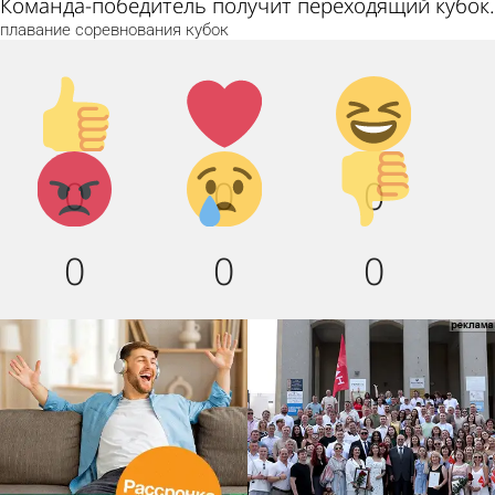
Команда-победитель получит переходящий кубок.
плавание
соревнования
кубок
Палец
Лайк!
Дикий
вверх!
смех!
Агрессия!
Грусть
Палец
0
0
0
:(
вниз!
0
0
0