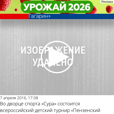
Спорт
Спорт
Более 700 пловцов примут
Более 700 пловцов примут
Другие новости по
Погода и курсы
участие турнире «Пензенский
участие турнире «Пензенский
Гагарин»
Гагарин»
теме
валют в Пензе
7 апреля 2016, 17:08
Во дворце спорта «Сура» состоится
всероссийский детский турнир «Пензенский