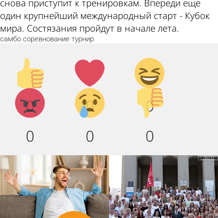
снова приступит к тренировкам. Впереди еще
один крупнейший международный старт - Кубок
мира. Состязания пройдут в начале лета.
самбо
соревнование
турнир
Палец
Лайк!
Дикий
вверх!
смех!
Агрессия!
Грусть
Палец
0
0
0
:(
вниз!
0
0
0