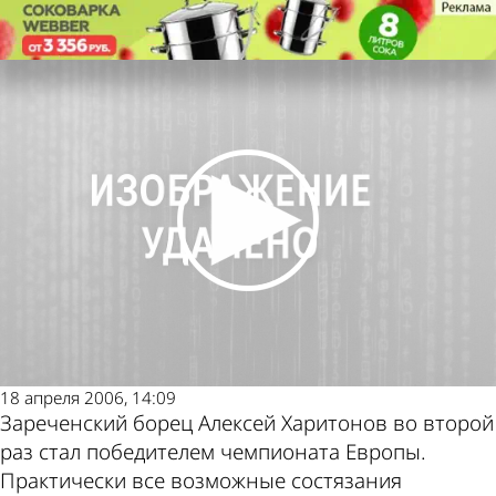
Спорт
Зареченец стал двукратным
чемпионом Европы
Спорт
Зареченец стал двукратным
Другие новости по
Погода и курсы валют
чемпионом Европы
теме
в Пензе
18 апреля 2006, 14:09
Зареченский борец Алексей Харитонов во второй
раз стал победителем чемпионата Европы.
Практически все возможные состязания