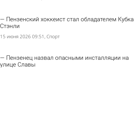
Пензенский хоккеист стал обладателем Кубка
Стэнли
15 июня 2026 09:51
Спорт
Пензенец назвал опасными инсталляции на
улице Славы
12 июня 2026 15:43
Из жизни
Игравшего в прятки у инсталляции к 9 Мая
российского школьника захотели изъять из
семьи
3 июня 2026 13:17
В стране и мире