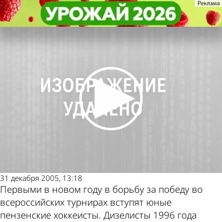
Спорт
Спорт
В январе стартует всероссийский
В январе стартует всероссийский
Другие новости по
Погода и курсы
хоккейный турнир
хоккейный турнир
теме
валют в Пензе
31 декабря 2005, 13:18
Первыми в новом году в борьбу за победу во
всероссийских турнирах вступят юные
пензенские хоккеисты. Дизелисты 1996 года