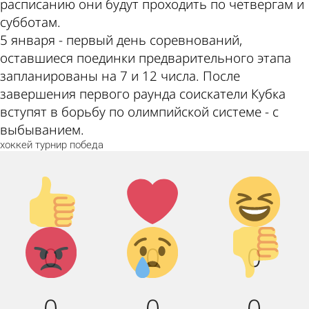
расписанию они будут проходить по четвергам и
субботам.
5 января - первый день соревнований,
оставшиеся поединки предварительного этапа
запланированы на 7 и 12 числа. После
завершения первого раунда соискатели Кубка
вступят в борьбу по олимпийской системе - с
выбыванием.
хоккей
турнир
победа
Палец
Лайк!
Дикий
вверх!
смех!
Агрессия!
Грусть :(
Палец
0
0
0
вниз!
0
0
0