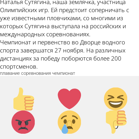
Наталья Сутягина, наша землячка, участница
Олимпийских игр. Ей предстоит соперничать с
уже известными пловчихами, со многими из
которых Сутягина выступала на российских и
международных соревнованиях.
Чемпионат и первенство во Дворце водного
спорта завершатся 27 ноября. На различных
дистанциях за победу поборются более 200
спортсменов.
плавание
соревнования
чемпионат
Палец
Лайк!
Дикий
вверх!
смех!
Агрессия!
Грусть :(
Палец
0
0
0
вниз!