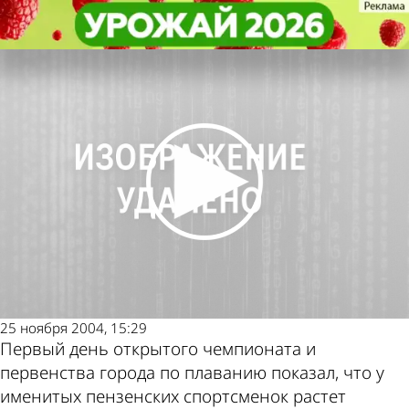
Спорт
Спорт
13-летняя пловчиха выполнила
13-летняя пловчиха выполнила
Другие новости
Погода и курсы
норматив мастера спорта
норматив мастера спорта
по теме
валют в Пензе
25 ноября 2004, 15:29
Первый день открытого чемпионата и
первенства города по плаванию показал, что у
именитых пензенских спортсменок растет