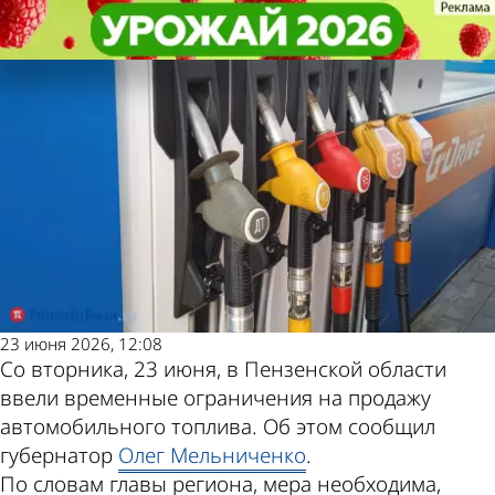
Общество
Общество
В Пензенской области ввели
В Пензенской области ввели
Другие новости по
Погода и курсы
ограничения на продажу топлива
ограничения на продажу топлива
теме
валют в Пензе
23 июня 2026, 12:08
Со вторника, 23 июня, в Пензенской области
ввели временные ограничения на продажу
автомобильного топлива. Об этом сообщил
губернатор
Олег Мельниченко
.
По словам главы региона, мера необходима,