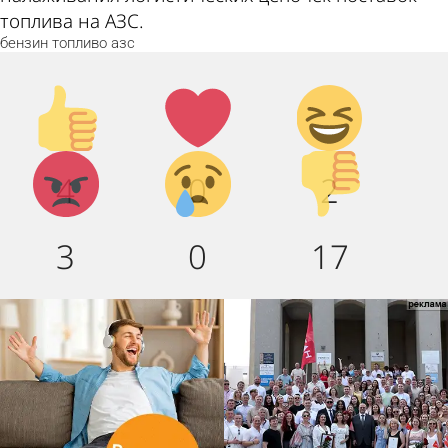
топлива на АЗС.
бензин
топливо
азс
Палец
Лайк!
Дикий
вверх!
смех!
Агрессия!
Грусть
Палец
4
0
2
:(
вниз!
3
0
17