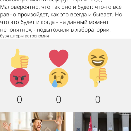
Маловероятно, что так оно и будет: что-то все
равно произойдет, как это всегда и бывает. Но
что это будет и когда - на данный момент
непонятно», - подытожили в лаборатории.
буря
шторм
астрономия
Палец
Лайк!
Дикий
вверх!
смех!
Агрессия!
Грусть
Палец
0
0
0
:(
вниз!
0
0
0