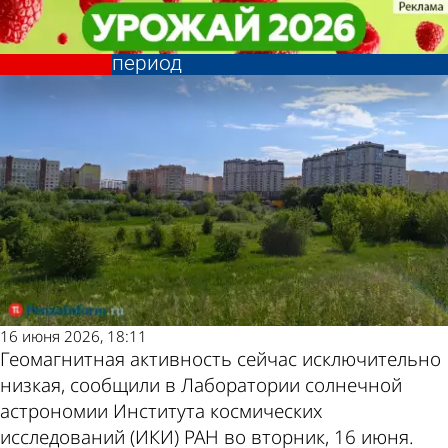
Общество
Общество
Магнитосфере Земли
Магнитосфере Земли
Другие новости по
Погода и курсы
прогнозируют долгий спокойный
прогнозируют долгий спокойный
период
период
теме
валют в Пензе
16 июня 2026, 18:11
Геомагнитная активность сейчас исключительно
низкая, сообщили в Лаборатории солнечной
астрономии Института космических
исследований (ИКИ) РАН во вторник, 16 июня.