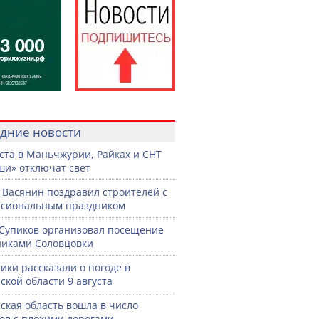
дние новости
уста в Маньчжурии, Райках и СНТ
и» отключат свет
 Васянин поздравил строителей с
ссиональным праздником
Супиков организовал посещение
иками Соловцовки
ики рассказали о погоде в
ской области 9 августа
ская область вошла в число
ов с плохими дорогами