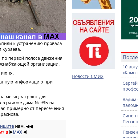
тупили к устранению провала
 Кураева.
После
й по первой полосе движения
лоснабжающей организации.
10 авг
«Камыш
 июня.
Новости СМИ2
данную информацию при
Сергей
профе
 на месяц закроют для
Вадим 
а в районе дома № 93Б на
паломн
иная примерно от пересечения
Краснова.
Синопт
Пензен
ишите
нам!
◀◀
м» в
▶️
MAX
◀️
Пензен
регион