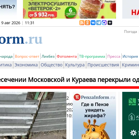
9 авг 2026
|
11:31
Погода 
 народа
Вопрос-ответ
Ликбез
Фотолента
ТВ-программа
Пресса
История
итика
Экономика
Общество
Культура
Происшествия
Кримин
есечении Московской и Кураева перекрыли од
2
Печат
июня
2026,
10:54