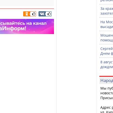
За кра
захоте
На Мос
высади
Мошенн
помощ
Сергей
Днем ф
8 авгу
дождли
Народ
Мы пуб
новост
Присы
Адрес р
ул. Кир