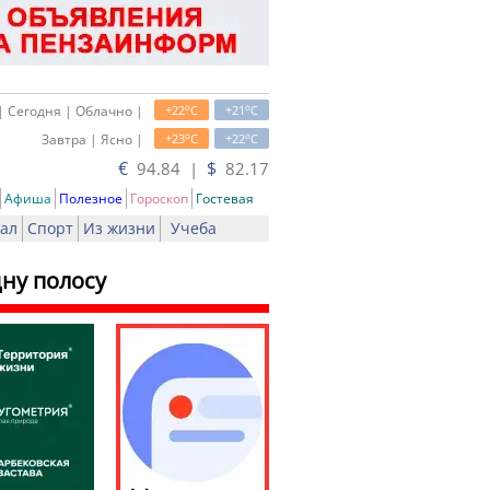
o
o
| Сегодня | Облачно |
+22
C
+21
C
o
o
Завтра | Ясно |
+23
C
+22
C
€
$
94.84 |
82.17
Афиша
Полезное
Гороскоп
Гостевая
ал
Спорт
Из жизни
Учеба
ну полосу
ь