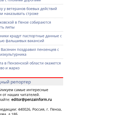
жу у ветеранов боевых действий
ли наказывать строже
ковской в Пензе собираются
ть липы
ики крадут паспортные данные с
ью фальшивых вакансий
 Васянин поздравил пензенцев с
изкультурника
ста в Пензенской области окажется
во и жарко
ный репортер
ликуем самые интересные
и от наших читателей.
лайте:
editor
@penzainform.ru
едакции: 440026, Россия, г. Пенза,
ова, д.18Б.