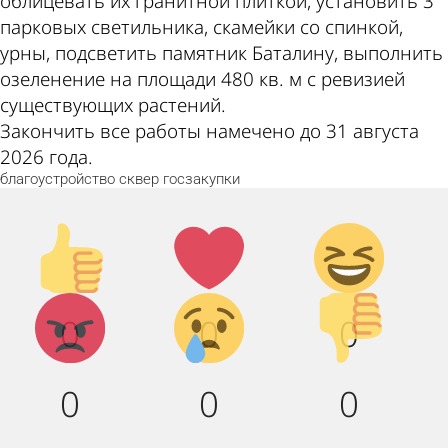
облицевать их гранитной плиткой, установить 3
парковых светильника, скамейки со спинкой,
урны, подсветить памятник Баталину, выполнить
озеленение на площади 480 кв. м с ревизией
существующих растений.
Закончить все работы намечено до 31 августа
2026 года.
благоустройство
сквер
госзакупки
Палец
Лайк!
Дикий
вверх!
смех!
Агрессия!
Грусть :
Палец
0
0
0
(
вниз!
0
0
0