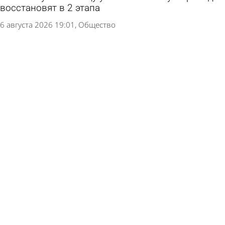
восстановят в 2 этапа
6 августа 2026 19:01
Общество
В сквере Белинского напротив драмтеатра
уложат асфальт
6 августа 2026 16:35
Общество
Глава Пензы пообещал улучшить состояние
улицы Московской
6 августа 2026 15:47
Общество
В Пензенской области запланировали
отремонтировать еще 2 моста
4 августа 2026 19:04
Общество