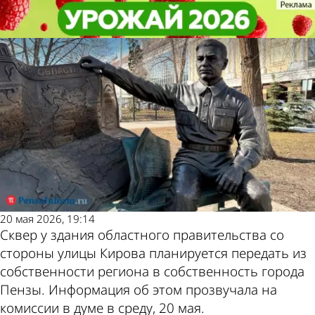
Общество
Общество
Сквер у здания областного
Сквер у здания областного
Другие новости по
Погода и курсы
правительства передадут городу
правительства передадут городу
теме
валют в Пензе
20 мая 2026, 19:14
Сквер у здания областного правительства со
стороны улицы Кирова планируется передать из
собственности региона в собственность города
Пензы. Информация об этом прозвучала на
комиссии в думе в среду, 20 мая.