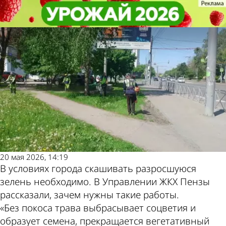
Общество
Общество
В управлении ЖКХ объяснили,
В управлении ЖКХ объяснили,
зачем косят траву
зачем косят траву
Последние
Погода и курсы
новости
валют в Пензе
20 мая 2026, 14:19
В условиях города скашивать разросшуюся
зелень необходимо. В Управлении ЖКХ Пензы
рассказали, зачем нужны такие работы.
«Без покоса трава выбрасывает соцветия и
образует семена, прекращается вегетативный