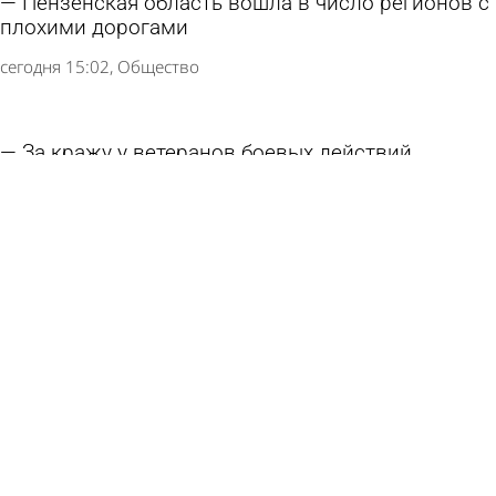
Пензенская область вошла в число регионов с
плохими дорогами
сегодня 15:02
Общество
За кражу у ветеранов боевых действий
захотели наказывать строже
8 августа 2026 13:21
Общество
На Московской в Пензе собираются высадить
липы
8 августа 2026 12:29
Общество
Мошенники крадут паспортные данные с
помощью фальшивых вакансий