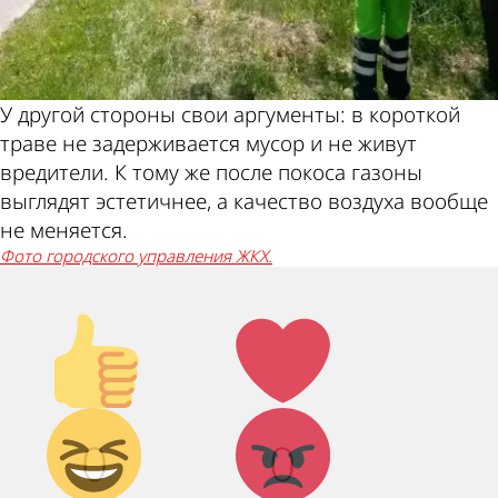
У другой стороны свои аргументы: в короткой
траве не задерживается мусор и не живут
вредители. К тому же после покоса газоны
выглядят эстетичнее, а качество воздуха вообще
не меняется.
Фото городского управления ЖКХ.
Палец
Лайк!
вверх!
Дикий
Агрессия!
0
0
смех!