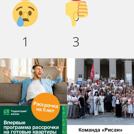
Грусть :(
Палец
0
0
вниз!
1
3