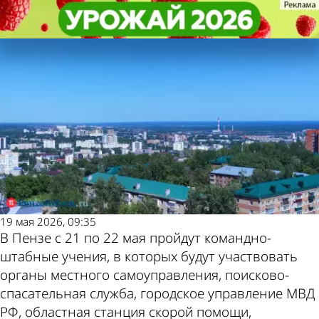
Общество
Общество
Пензенцев призвали не
Пензенцев призвали не
Другие новости
Погода и курсы
поддаваться панике из-за учений
поддаваться панике из-за учений
по теме
валют в Пензе
19 мая 2026, 09:35
В Пензе с 21 по 22 мая пройдут командно-
штабные учения, в которых будут участвовать
органы местного самоуправления, поисково-
спасательная служба, городское управление МВД
РФ, областная станция скорой помощи,