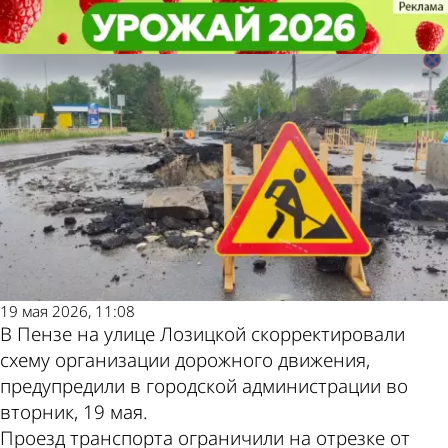
Общество
Общество
На улице Лозицкой в Пензе
На улице Лозицкой в Пензе
Другие новости по
Погода и курсы
изменили схему движения
изменили схему движения
теме
валют в Пензе
19 мая 2026, 11:08
В Пензе на улице Лозицкой скорректировали
схему организации дорожного движения,
предупредили в городской администрации во
вторник, 19 мая.
Проезд транспорта ограничили на отрезке от