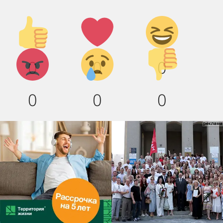
Палец
Лайк!
Дикий
вверх!
смех!
Агрессия!
Грусть
Палец
0
0
0
:(
вниз!
0
0
0